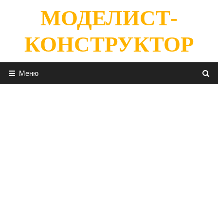
Перейти
МОДЕЛИСТ-
к
содержимому
КОНСТРУКТОР
Меню