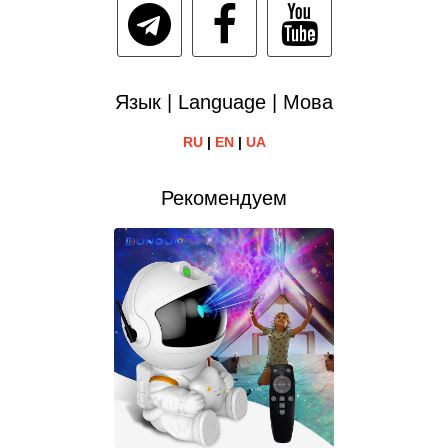
Язык | Language | Мова
RU
|
EN
|
UA
Рекомендуем