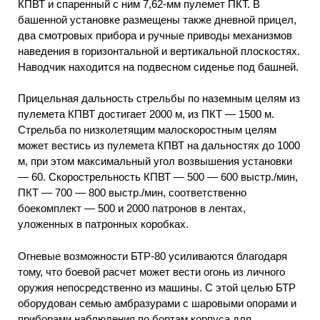
КПВТ и спаренный с ним 7,62-мм пулемет ПКТ. В
башенной установке размещены также дневной прицел,
два смотровых прибора и ручные приводы механизмов
наведения в горизонтальной и вертикальной плоскостях.
Наводчик находится на подвесном сиденье под башней.
Прицельная дальность стрельбы по наземным целям из
пулемета КПВТ достигает 2000 м, из ПКТ — 1500 м.
Стрельба по низколетящим малоскоростным целям
может вестись из пулемета КПВТ на дальностях до 1000
м, при этом максимальный угол возвышения установки
— 60. Скорострельность КПВТ — 500 — 600 выстр./мин,
ПКТ — 700 — 800 выстр./мин, соответственно
боекомплект — 500 и 2000 патронов в лентах,
уложенных в патронных коробках.
Огневые возможности БТР-80 усиливаются благодаря
тому, что боевой расчет может вести огонь из личного
оружия непосредственно из машины. С этой целью БТР
оборудован семью амбразурами с шаровыми опорами и
приборами наблюдения по бортам корпуса для