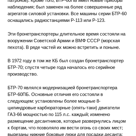
патронов). Кроме того, БТР-60ПБ имел новые приборы
наблюдения; был заменен на более совершенные ряд
агрегатов силовой установки. Все машины серии БТР-60
оснащались радиостанциями Р-113 или Р-123.
Эти бронетранспортеры длительное время состояли на
вооружении Советской Армии и ВМФ СССР (морская
пехота). В ряде частей их можно встретить и поныне.
В 1972 году в том же КБ был создан бронетранспортер
БТР-70; спустя четыре года началось его серийное
производство.
БТР-70 являлся модернизацией бронетранспортера
БТР-60ПБ. Основные отличия его состояли в
следующем: установлены более мощные 8-
цилиндровые карбюраторные (опять-таки) двигатели
ГАЗ-66 мощностью по 115 л.с. каждый; изменено
размещение десантников, которые развернулись лицом
к бортам, что позволяло им вести огонь со своих мест;
вырезаны нижние боковые люки для посадки десанта;