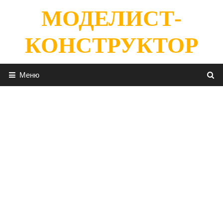
Перейти
МОДЕЛИСТ-
к
содержимому
КОНСТРУКТОР
Меню