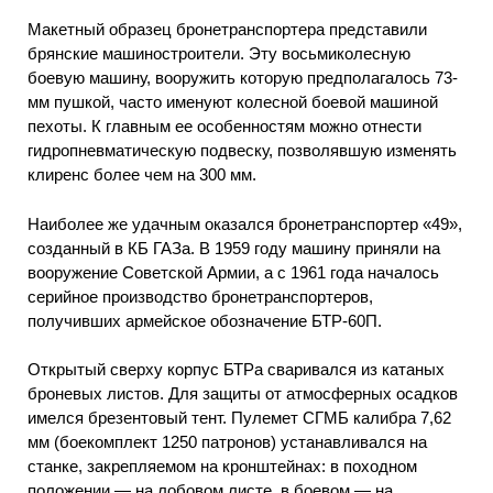
Макетный образец бронетранспортера представили
брянские машиностроители. Эту восьмиколесную
боевую машину, вооружить которую предполагалось 73-
мм пушкой, часто именуют колесной боевой машиной
пехоты. К главным ее особенностям можно отнести
гидропневматическую подвеску, позволявшую изменять
клиренс более чем на 300 мм.
Наиболее же удачным оказался бронетранспортер «49»,
созданный в КБ ГАЗа. В 1959 году машину приняли на
вооружение Советской Армии, а с 1961 года началось
серийное производство бронетранспортеров,
получивших армейское обозначение БТР-60П.
Открытый сверху корпус БТРа сваривался из катаных
броневых листов. Для защиты от атмосферных осадков
имелся брезентовый тент. Пулемет СГМБ калибра 7,62
мм (боекомплект 1250 патронов) устанавливался на
станке, закрепляемом на кронштейнах: в походном
положении — на лобовом листе, в боевом — на