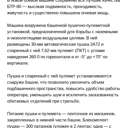
В новой боевой машине сохранены все лучшие качества
БТР-80 — высокая подвижность, проходимость,
живучесть и существенно повышена огневая мощь.
Машина вооружена башенной пушечно-пулеметной
установкой, предназначенной для борьбы с наземными
и низколетящими воздушными целями. В ней
размещены 30-мм автоматическая пушка 2А72 и
спаренный с ней 7,62-мм пулемет (ПКТ) с углами
наведения 360 0 по горизонтали и от -5° до +70° по
вертикали.
Пушка и спаренный с ней пулемет устанавливаются
снаружи башни, что позволило увеличить объем
подбашенного пространства, повысить удобство работы
оператора, уменьшить шум и исключить загазованность
обитаемых отделений при стрельбе.
Питание пушки и пулемета — ленточное из магазинов,
закрепленных в нижней части башни. Боекомплект
пушки — 300 патронов (уложен в 2 лентах: одна — с