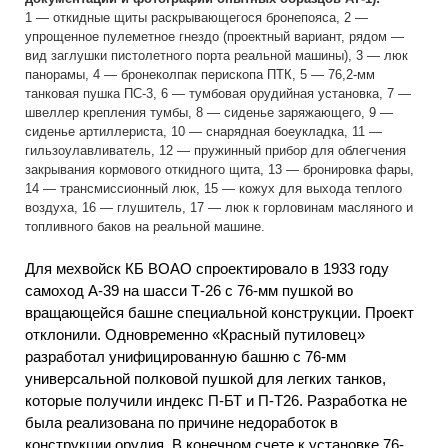
1 — откидные щиты раскрывающегося бронепояса, 2 —
упрощенное пулеметное гнездо (проектный вариант, рядом —
вид заглушки пистолетного порта реальной машины), 3 — люк
панорамы, 4 — бронеколпак перископа ПТК, 5 — 76,2-мм
танковая пушка ПС-3, 6 — тумбовая орудийная установка, 7 —
швеллер крепления тумбы, 8 — сиденье заряжающего, 9 —
сиденье артиллериста, 10 — снарядная боеукладка, 11 —
гильзоулавливатель, 12 — пружинный прибор для облегчения
закрывания кормового откидного щита, 13 — бронировка фары,
14 — трансмиссионный люк, 15 — кожух для выхода теплого
воздуха, 16 — глушитель, 17 — люк к горловинам масляного и
топливного баков на реальной машине.
Для мехвойск КБ ВОАО спроектировало в 1933 году
самоход А-39 на шасси Т-26 с 76-мм пушкой во
вращающейся башне специальной конструкции. Проект
отклонили. Одновременно «Красный путиловец»
разработал унифицированную башню с 76-мм
универсальной полковой пушкой для легких танков,
которые получили индекс П-БТ и П-Т26. Разработка не
была реализована по причине недоработок в
конструкции орудия. В конечном счете к установке 76-