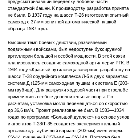
предусматривавший переделку лобовой части
стандартной башни. К производству разработка принята
не была. В 1937 году на шасси Т-26 изготовили опытный
самоход с 37-мм зенитной автоматической пушкой
образца 1937 года.
Высокий темп боевых действий, развиваемый
подвижными войсками, был недоступен буксируемой
артиллерии большой и особой мощности. В этой связи
планировалось создание самоходной артиллерии РГК. В
1934 году «Красный путиловец» завершил разработку на
шасси Т-28 орудийного комплекса Л-5 в двух вариантах:
система Д (125-мм самоходная пушка) и система Е (203-
мм гаубица). Для разгрузки ходовой части при стрельбе
применялись особые дополнительные опоры. По
расчетам, установка могла перемещаться со скоростью
до 36,6 км/ч. Проект реализован не был. В 1933—1934
годах по программе «Большой дуплекс» на основе узлов
и агрегатов Т-28/Т-35 создается экспериментальный
артсамоход: гаубичный вариант (203-мм) имел индекс
СУ-14, пушечный (152-мм) — СУ-14А. Прототип был