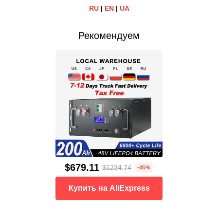
RU
|
EN
|
UA
Рекомендуем
$679.11
$1234.74
-45%
Купить на AliExpress