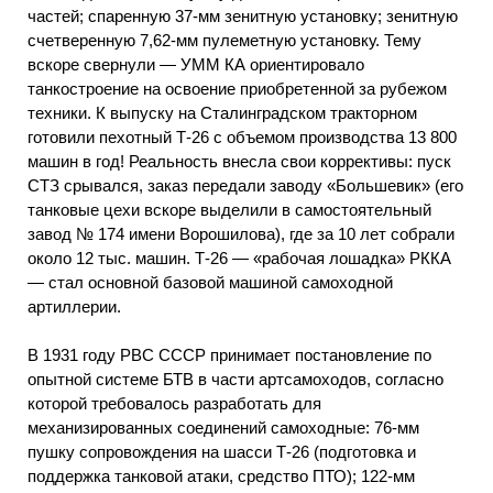
частей; спаренную 37-мм зенитную установку; зенитную
счетверенную 7,62-мм пулеметную установку. Тему
вскоре свернули — УММ КА ориентировало
танкостроение на освоение приобретенной за рубежом
техники. К выпуску на Сталинградском тракторном
готовили пехотный Т-26 с объемом производства 13 800
машин в год! Реальность внесла свои коррективы: пуск
СТЗ срывался, заказ передали заводу «Большевик» (его
танковые цехи вскоре выделили в самостоятельный
завод № 174 имени Ворошилова), где за 10 лет собрали
около 12 тыс. машин. Т-26 — «рабочая лошадка» РККА
— стал основной базовой машиной самоходной
артиллерии.
В 1931 году РВС СССР принимает постановление по
опытной системе БТВ в части артсамоходов, согласно
которой требовалось разработать для
механизированных соединений самоходные: 76-мм
пушку сопровождения на шасси Т-26 (подготовка и
поддержка танковой атаки, средство ПТО); 122-мм