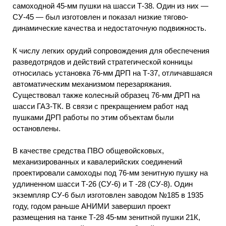
самоходной 45-мм пушки на шасси Т-38. Один из них —
СУ-45 — был изготовлен и показал низкие тягово-
динамические качества и недостаточную подвижность.
К числу легких орудий сопровождения для обеспечения
разведотрядов и действий стратегической конницы
относилась установка 76-мм ДРП на Т-37, отличавшаяся
автоматическим механизмом перезаряжания.
Существовал также колесный образец 76-мм ДРП на
шасси ГАЗ-ТК. В связи с прекращением работ над
пушками ДРП работы по этим объектам были
остановлены.
В качестве средства ПВО общевойсковых,
механизированных и кавалерийских соединений
проектировали самоходы под 76-мм зенитную пушку на
удлиненном шасси Т-26 (СУ-6) и Т -28 (СУ-8). Один
экземпляр СУ-6 был изготовлен заводом №185 в 1935
году, годом раньше АНИМИ завершил проект
размещения на танке Т-28 45-мм зенитной пушки 21К,