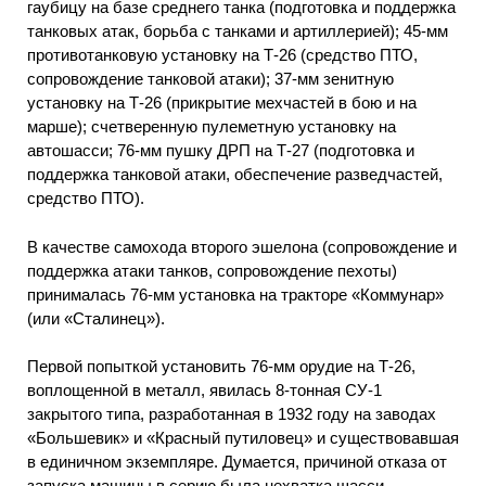
гаубицу на базе среднего танка (подготовка и поддержка
танковых атак, борьба с танками и артиллерией); 45-мм
противотанковую установку на Т-26 (средство ПТО,
сопровождение танковой атаки); 37-мм зенитную
установку на Т-26 (прикрытие мехчастей в бою и на
марше); счетверенную пулеметную установку на
автошасси; 76-мм пушку ДРП на Т-27 (подготовка и
поддержка танковой атаки, обеспечение разведчастей,
средство ПТО).
В качестве самохода второго эшелона (сопровождение и
поддержка атаки танков, сопровождение пехоты)
принималась 76-мм установка на тракторе «Коммунар»
(или «Сталинец»).
Первой попыткой установить 76-мм орудие на Т-26,
воплощенной в металл, явилась 8-тонная СУ-1
закрытого типа, разработанная в 1932 году на заводах
«Большевик» и «Красный путиловец» и существовавшая
в единичном экземпляре. Думается, причиной отказа от
запуска машины в серию была нехватка шасси.