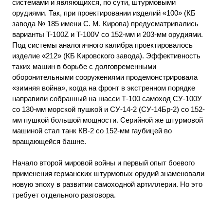
системами и являющихся, по сути, штурмовыми
орудиями. Так, при проектировании изделий «100» (КБ
завода № 185 имени С. М. Кирова) предусматривались
варианты T-100Z и T-100V со 152-мм и 203-мм орудиями.
Под системы аналогичного калибра проектировалось
изделие «212» (КБ Кировского завода). Эффективность
таких машин в борьбе с долговременными
оборонительными сооружениями продемонстрировала
«зимняя война», когда на фронт в экстренном порядке
направили собранный на шасси Т-100 самоход СУ-100У
со 130-мм морской пушкой и СУ-14-2 (СУ-14Бр-2) со 152-
мм пушкой большой мощности. Серийной же штурмовой
машиной стал танк КВ-2 со 152-мм гаубицей во
вращающейся башне.
Начало второй мировой войны и первый опыт боевого
применения германских штурмовых орудий знаменовали
новую эпоху в развитии самоходной артиллерии. Но это
требует отдельного разговора.