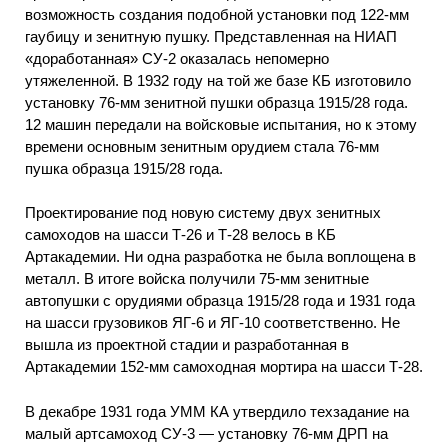
возможность создания подобной установки под 122-мм
гаубицу и зенитную пушку. Представленная на НИАП
«доработанная» СУ-2 оказалась непомерно
утяжеленной. В 1932 году на той же базе КБ изготовило
установку 76-мм зенитной пушки образца 1915/28 года.
12 машин передали на войсковые испытания, но к этому
времени основным зенитным орудием стала 76-мм
пушка образца 1915/28 года.
Проектирование под новую систему двух зенитных
самоходов на шасси Т-26 и Т-28 велось в КБ
Артакадемии. Ни одна разработка не была воплощена в
металл. В итоге войска получили 75-мм зенитные
автопушки с орудиями образца 1915/28 года и 1931 года
на шасси грузовиков ЯГ-6 и ЯГ-10 соответственно. Не
вышла из проектной стадии и разработанная в
Артакадемии 152-мм самоходная мортира на шасси Т-28.
В декабре 1931 года УММ КА утвердило техзадание на
малый артсамоход СУ-3 — установку 76-мм ДРП на