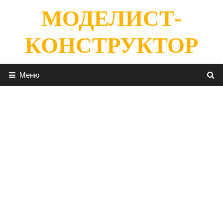
Перейти
МОДЕЛИСТ-
к
содержимому
КОНСТРУКТОР
Меню