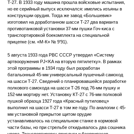
Т-27. В 1933 году машина прошла войсковые испытания,
но ее серийный выпуск исключался: имелись изъяны в
конструкции орудия. Тогда же завод «Большевик»
изготовил на доработанном шасси Т-27 два варианта
противотанковой установки 37-мм пушки Гоч-киса с
транспортировкой боекомплекта на специальной
прицепке (см. «М-К» № 9’91).
5 августа 1933 года РВС СССР утвердил «Систему
артвооружения PJ<KA на вторую пятилетку». В рамках
этой программы в 1934 году был разработан
батальонный 45-мм универсальный пушечный самоход
на шасси Т-27. Сведений о планировавшейся разработке
полкового самохода на шасси Т-26 под 76-мм пушку и
152-мм мортиру нет. Установку КТ-27 с 76-мм полковой
пушкой образца 1927 года «Красный путиловец»
выполнил на шасси Т-27 в том же году. По аналогии с 45-
мм установкой прикрытое щитом орудие
устанавливалось на специальном станке в кормовой
части базы, но при стрельбе откидывалось два сошника
упора. Транспортировку прислуги и боеприпасов