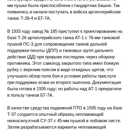
мм пушки была приспособлена стандартная башня. Так
появились и начали поступать в войска артиллерийские
танки: Т-26-4 и БТ-7А.
В 1933 году завод № 185 приступил к проектированию на
базе Т-26 артиллерийского танка АТ-1 с 76-мм танковой
пушкой ПС-3 для сопровождения танков дальней
поддержки пехоты (ДПП) и танковых групп дальнего
действия (ДД) при прорыве последних через оборону
противника. Этот самоход закрытого типа имел боевую
рубку с верхним поясом в виде откидных щитов, что
улучшало обзор поля боя и условия работы прислуги
при поддержке атаки из второго эшелона. Документация
была готова в 1935 году; но работы над АТ-1 прекратили
в пользу танков БТ-7А.
В качестве средства подвижной ПТО в 1935 году на базе
Т-37 создается опытный образец неплавающей
низкосилуэтной СУ-37 с 45-мм пушкой в лобовом листе.
Затем разрабатываются варианты неплавающей