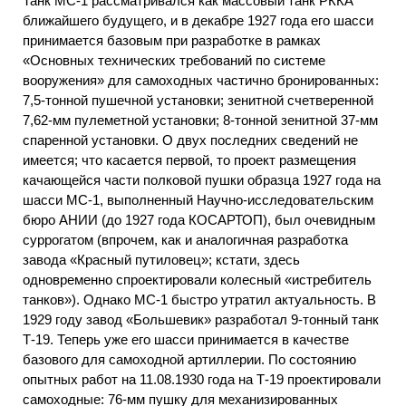
Танк МС-1 рассматривался как массовый танк РККА
ближайшего будущего, и в декабре 1927 года его шасси
принимается базовым при разработке в рамках
«Основных технических требований по системе
вооружения» для самоходных частично бронированных:
7,5-тонной пушечной установки; зенитной счетверенной
7,62-мм пулеметной установки; 8-тонной зенитной 37-мм
спаренной установки. О двух последних сведений не
имеется; что касается первой, то проект размещения
качающейся части полковой пушки образца 1927 года на
шасси МС-1, выполненный Научно-исследовательским
бюро АНИИ (до 1927 года КОСАРТОП), был очевидным
суррогатом (впрочем, как и аналогичная разработка
завода «Красный путиловец»; кстати, здесь
одновременно спроектировали колесный «истребитель
танков»). Однако МС-1 быстро утратил актуальность. В
1929 году завод «Большевик» разработал 9-тонный танк
Т-19. Теперь уже его шасси принимается в качестве
базового для самоходной артиллерии. По состоянию
опытных работ на 11.08.1930 года на Т-19 проектировали
самоходные: 76-мм пушку для механизированных