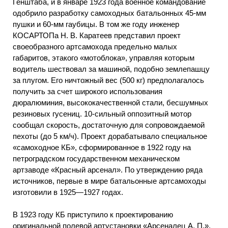
Генштаба, и в январе 1923 года военное командование
одобрило разработку самоходных батальонных 45-мм
пушки и 60-мм гаубицы. В том же году инженер
КОСАРТОПа Н. В. Каратеев представил проект
своеобразного артсамохода предельно малых
габаритов, этакого «мотоблока», управляя которым
водитель шествовал за машиной, подобно землепашцу
за плугом. Его ничтожный вес (500 кг) предполагалось
получить за счет широкого использования
дюралюминия, высококачественной стали, бесшумных
резиновых гусениц. 10-сильный оппозитный мотор
сообщал скорость, достаточную для сопровождаемой
пехоты (до 5 км/ч). Проект дорабатывало специальное
«самоходное КБ», сформированное в 1922 году на
петроградском государственном механическом
артзаводе «Красный арсенал». По утверждению ряда
источников, первые в мире батальонные артсамоходы
изготовили в 1925—1927 годах.
В 1923 году КБ приступило к проектированию
оригинальной полевой артустановки «Арсеналец А. П.».