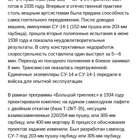
готов в 1935 году. Впервые в отечественной практике
столь мощным артсистемам была придана способность
самостоятельного передвижения. После доводки
машина, именуемая СУ-14-1 (152-мм пушка или 203-мм
гаубица), прошла вторые полигонные испытания в июне
1938 года и показала неудовлетворительные
результаты. В силу конструктивных недоработок
скорострельность составляла один выстрел за 5—6
мин. Переход из походного положения в боевое занимал
6 мин. Трансмиссия оказалась перегруженной.
Единичные экземпляры СУ-14 и СУ-14-1 передали в
войска для опытной эксплуатации.
В рамках программы «Большой триплекс» в 1934 году
проектировали комплекс на едином самоходном лафете
с двойным откатом (база Т-28/Т-35), несущем
взаимозаменяемые 220/254-мм пушку, или 305-мм
гаубицу, или 400-мм мортиру. В процессе обоснования
проектов задание изменили. Был разработан самоход
СУ-7 под 203-мм пушку-гаубицу или 305-мм гаубицу.