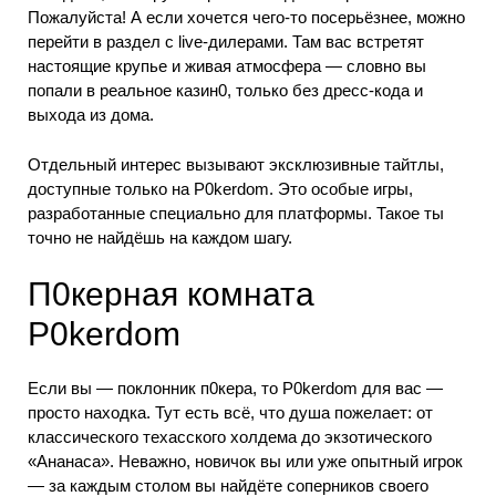
Пожалуйста! А если хочется чего-то посерьёзнее, можно
перейти в раздел с live-дилерами. Там вас встретят
настоящие крупье и живая атмосфера — словно вы
попали в реальное казин0, только без дресс-кода и
выхода из дома.
Отдельный интерес вызывают эксклюзивные тайтлы,
доступные только на P0kerdom. Это особые игры,
разработанные специально для платформы. Такое ты
точно не найдёшь на каждом шагу.
П0керная комната
P0kerdom
Если вы — поклонник п0кера, то P0kerdom для вас —
просто находка. Тут есть всё, что душа пожелает: от
классического техасского холдема до экзотического
«Ананаса». Неважно, новичок вы или уже опытный игрок
— за каждым столом вы найдёте соперников своего