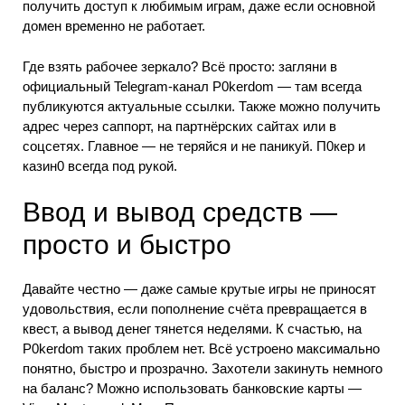
получить доступ к любимым играм, даже если основной
домен временно не работает.
Где взять рабочее зеркало? Всё просто: загляни в
официальный Telegram-канал P0kerdom — там всегда
публикуются актуальные ссылки. Также можно получить
адрес через саппорт, на партнёрских сайтах или в
соцсетях. Главное — не теряйся и не паникуй. П0кер и
казин0 всегда под рукой.
Ввод и вывод средств —
просто и быстро
Давайте честно — даже самые крутые игры не приносят
удовольствия, если пополнение счёта превращается в
квест, а вывод денег тянется неделями. К счастью, на
P0kerdom таких проблем нет. Всё устроено максимально
понятно, быстро и прозрачно. Захотели закинуть немного
на баланс? Можно использовать банковские карты —