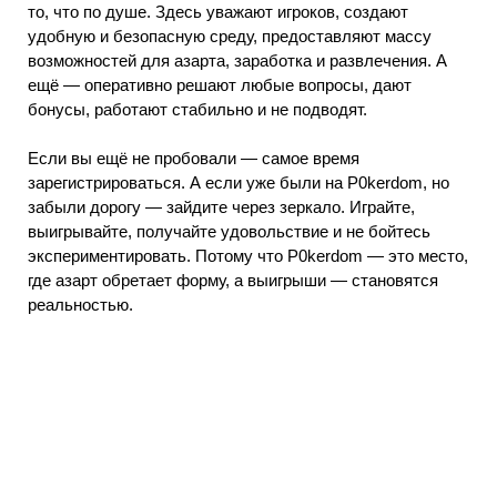
то, что по душе. Здесь уважают игроков, создают
удобную и безопасную среду, предоставляют массу
возможностей для азарта, заработка и развлечения. А
ещё — оперативно решают любые вопросы, дают
бонусы, работают стабильно и не подводят.
Если вы ещё не пробовали — самое время
зарегистрироваться. А если уже были на P0kerdom, но
забыли дорогу — зайдите через зеркало. Играйте,
выигрывайте, получайте удовольствие и не бойтесь
экспериментировать. Потому что P0kerdom — это место,
где азарт обретает форму, а выигрыши — становятся
реальностью.