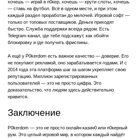
хочешь — играй в п0кер, хочешь — крути слоты, хочешь
— ставь на футбол. Всё в одном месте, и при этом
каждый раздел проработан до мелочей. Игровой софт —
только от топовых поставщиков. Деньги приходят
быстро. Служба поддержки всегда рядом. Есть
Telegram-канал, где тебе подскажут, как обойти
блокировку и где получить фриспины.
А ещё у P0kerdom есть важное качество — доверие. Его
не покупают рекламой, оно зарабатывается годами. И с
2014 года эта платформа шаг за шагом укрепляет свою
репутацию. Миллион зарегистрированных
пользователей — это не просто цифра. Это
доказательство, что людям здесь действительно
нравится.
Заключение
P0kerdom — это не просто онлайн-казин0 или п0керный
рум. Это целый игровой мир, в котором каждый найдёт