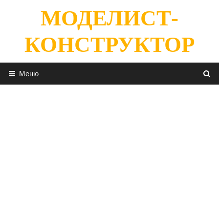
Перейти
МОДЕЛИСТ-
к
содержимому
КОНСТРУКТОР
Меню