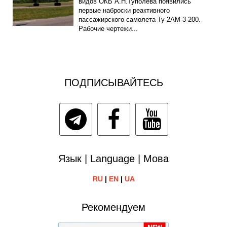
видов ОКБ А.Н.Туполева появились
первые наброски реактивного
пассажирского самолета Ту-2АМ-3-200.
Рабочие чертежи...
ПОДПИСЫВАЙТЕСЬ
Язык | Language | Мова
RU
|
EN
|
UA
Рекомендуем