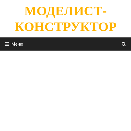
Перейти
МОДЕЛИСТ-
к
содержимому
КОНСТРУКТОР
Меню