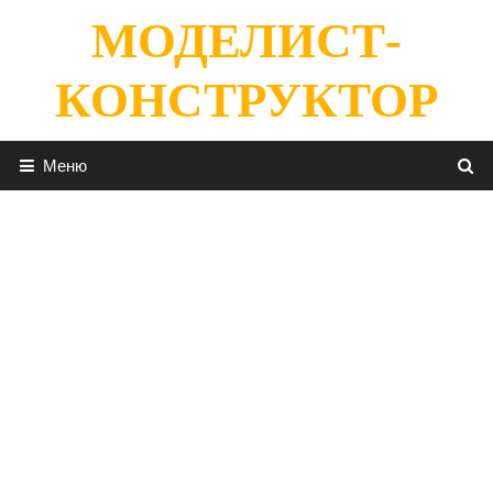
Перейти
МОДЕЛИСТ-
к
содержимому
КОНСТРУКТОР
Меню