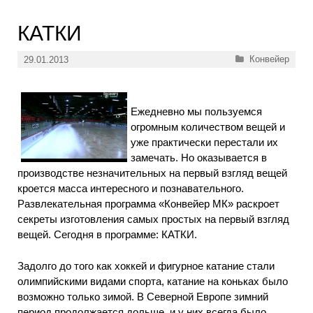
КАТКИ
Рубрики
Конвейер
29.01.2013
Ежедневно мы пользуемся
огромным количеством вещей и
уже практически перестали их
замечать. Но оказывается в
производстве незначительных на первый взгляд вещей
кроется масса интересного и познавательного.
Развлекательная программа «Конвейер МК» раскроет
секреты изготовления самых простых на первый взгляд
вещей. Сегодня в программе: КАТКИ.
Задолго до того как хоккей и фигурное катание стали
олимпийскими видами спорта, катание на коньках было
возможно только зимой. В Северной Европе зимний
период продолжается дольше, и у них всегда было