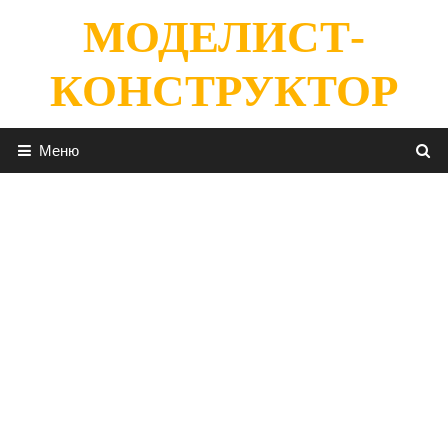
Перейти
МОДЕЛИСТ-
к
содержимому
КОНСТРУКТОР
Меню