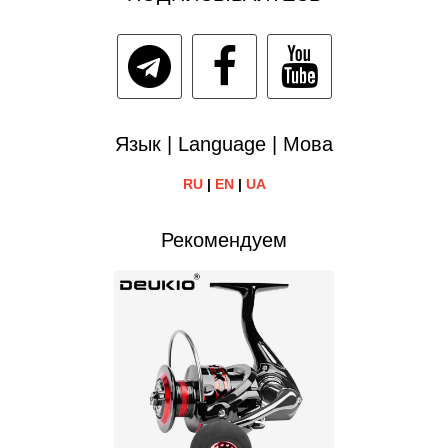
Язык | Language | Мова
RU
|
EN
|
UA
Рекомендуем