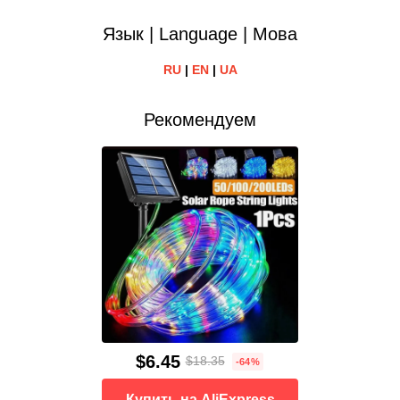
Язык | Language | Мова
RU
|
EN
|
UA
Рекомендуем
$6.45
$18.35
-64%
Купить на AliExpress