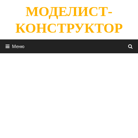
Перейти
МОДЕЛИСТ-
к
содержимому
КОНСТРУКТОР
Меню