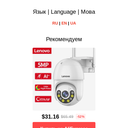
Язык | Language | Мова
RU
|
EN
|
UA
Рекомендуем
$31.16
$65.49
-52%