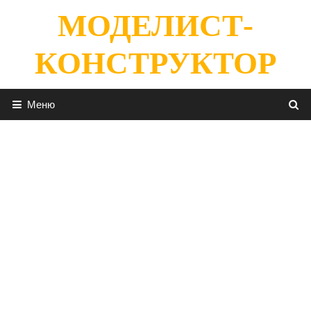
Перейти
МОДЕЛИСТ-
к
содержимому
КОНСТРУКТОР
Меню