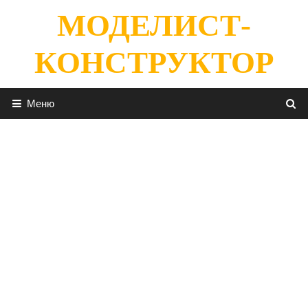
Перейти
МОДЕЛИСТ-
к
содержимому
КОНСТРУКТОР
Меню