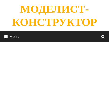
Перейти
МОДЕЛИСТ-
к
содержимому
КОНСТРУКТОР
Меню