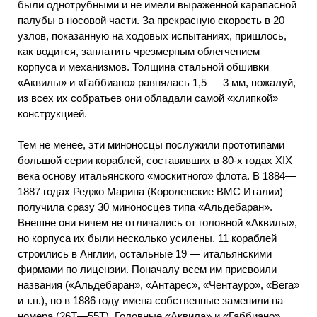
были однотрубными и не имели выраженной карапасной
палубы в носовой части. За прекрасную скорость в 20
узлов, показанную на ходовых испытаниях, пришлось,
как водится, заплатить чрезмерным облегчением
корпуса и механизмов. Толщина стальной обшивки
«Аквилы» и «Габбиано» равнялась 1,5 — 3 мм, пожалуй,
из всех их собратьев они обладали самой «хлипкой»
конструкцией.
Тем не менее, эти миноносцы послужили прототипами
большой серии кораблей, составивших в 80-х годах XIX
века основу итальянского «москитного» флота. В 1884—
1887 годах Реджо Марина (Королевские ВМС Италии)
получила сразу 30 миноносцев типа «Альдебаран».
Внешне они ничем не отличались от головной «Аквилы»,
но корпуса их были несколько усилены. 11 кораблей
строились в Англии, остальные 19 — итальянскими
фирмами по лицензии. Поначалу всем им присвоили
названия («Альдебаран», «Антарес», «Чентауро», «Вега»
и т.п.), но в 1886 году имена собственные заменили на
номера (26Т—55Т). Головные «Аквила» и «Габбиано»