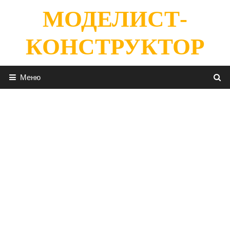
Перейти
МОДЕЛИСТ-
к
содержимому
КОНСТРУКТОР
Меню