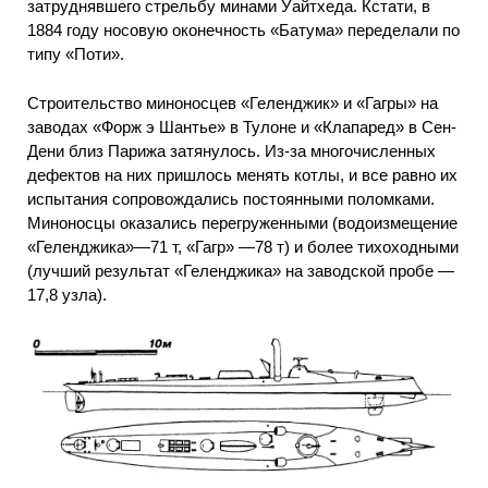
затруднявшего стрельбу минами Уайтхеда. Кстати, в
1884 году носовую оконечность «Батума» переделали по
типу «Поти».
Строительство миноносцев «Геленджик» и «Гагры» на
заводах «Форж э Шантье» в Тулоне и «Клапаред» в Сен-
Дени близ Парижа затянулось. Из-за многочисленных
дефектов на них пришлось менять котлы, и все равно их
испытания сопровождались постоянными поломками.
Миноносцы оказались перегруженными (водоизмещение
«Геленджика»—71 т, «Гагр» —78 т) и более тихоходными
(лучший результат «Геленджика» на заводской пробе —
17,8 узла).