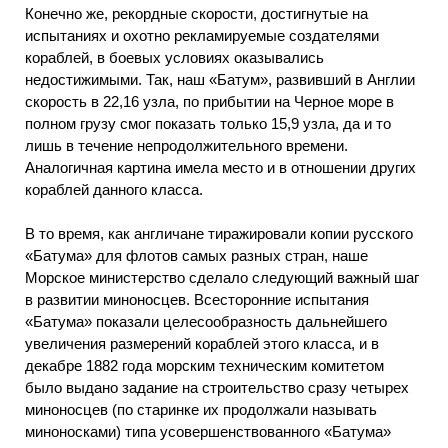
Конечно же, рекордные скорости, достигнутые на
испытаниях и охотно рекламируемые создателями
кораблей, в боевых условиях оказывались
недостижимыми. Так, наш «Батум», развивший в Англии
скорость в 22,16 узла, по прибытии на Черное море в
полном грузу смог показать только 15,9 узла, да и то
лишь в течение непродолжительного времени.
Аналогичная картина имела место и в отношении других
кораблей данного класса.
В то время, как англичане тиражировали копии русского
«Батума» для флотов самых разных стран, наше
Морское министерство сделало следующий важный шаг
в развитии миноносцев. Всесторонние испытания
«Батума» показали целесообразность дальнейшего
увеличения размерений кораблей этого класса, и в
декабре 1882 года морским техническим комитетом
было выдано задание на строительство сразу четырех
миноносцев (по старинке их продолжали называть
миноносками) типа усовершенствованного «Батума»