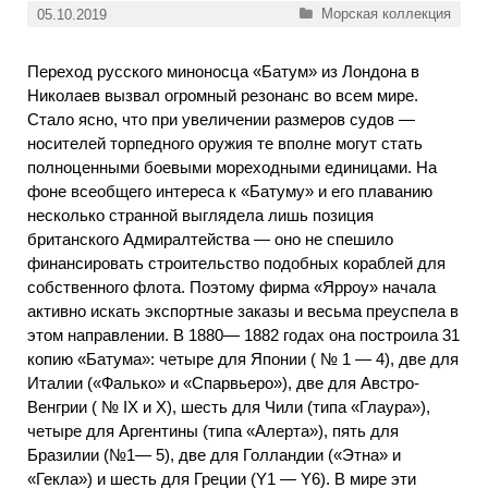
Рубрики
Морская коллекция
05.10.2019
Переход русского миноносца «Батум» из Лондона в
Николаев вызвал огромный резонанс во всем мире.
Стало ясно, что при увеличении размеров судов —
носителей торпедного оружия те вполне могут стать
полноценными боевыми мореходными единицами. На
фоне всеобщего интереса к «Батуму» и его плаванию
несколько странной выглядела лишь позиция
британского Адмиралтейства — оно не спешило
финансировать строительство подобных кораблей для
собственного флота. Поэтому фирма «Ярроу» начала
активно искать экспортные заказы и весьма преуспела в
этом направлении. В 1880— 1882 годах она построила 31
копию «Батума»: четыре для Японии ( № 1 — 4), две для
Италии («Фалько» и «Спарвьеро»), две для Австро-
Венгрии ( № IX и X), шесть для Чили (типа «Глаура»),
четыре для Аргентины (типа «Алерта»), пять для
Бразилии (№1— 5), две для Голландии («Этна» и
«Гекла») и шесть для Греции (Y1 — Y6). В мире эти