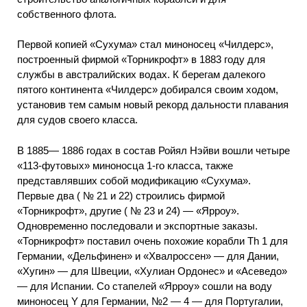
собственного флота.
Первой копией «Сухума» стал миноносец «Чилдерс»,
построенный фирмой «Торникрофт» в 1883 году для
службы в австралийских водах. К берегам далекого
пятого континента «Чилдерс» добирался своим ходом,
установив тем самым новый рекорд дальности плавания
для судов своего класса.
В 1885— 1886 годах в состав Ройял Нэйви вошли четыре
«113-футовых» миноносца 1-го класса, также
представлявших собой модификацию «Сухума».
Первые два ( № 21 и 22) строились фирмой
«Торникрофт», другие ( № 23 и 24) — «Ярроу».
Одновременно последовали и экспортные заказы.
«Торникрофт» поставил очень похожие корабли Th 1 для
Германии, «Дельфинен» и «Хвалроссен» — для Дании,
«Хугин» — для Швеции, «Хулиан Ордонес» и «Асеведо»
— для Испании. Со стапелей «Ярроу» сошли на воду
миноносец Y для Германии, №2 — 4 — для Португалии,