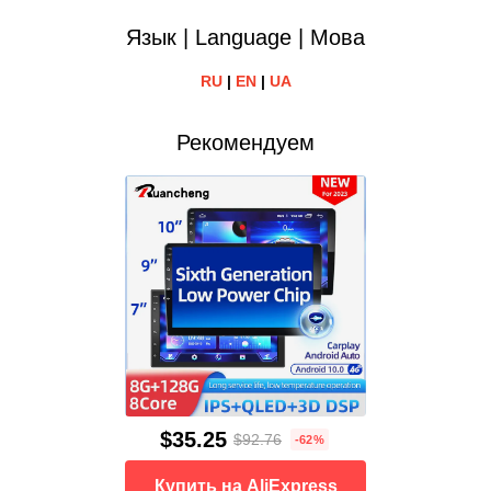
Язык | Language | Мова
RU
|
EN
|
UA
Рекомендуем
$35.25
$92.76
-62%
Купить на AliExpress