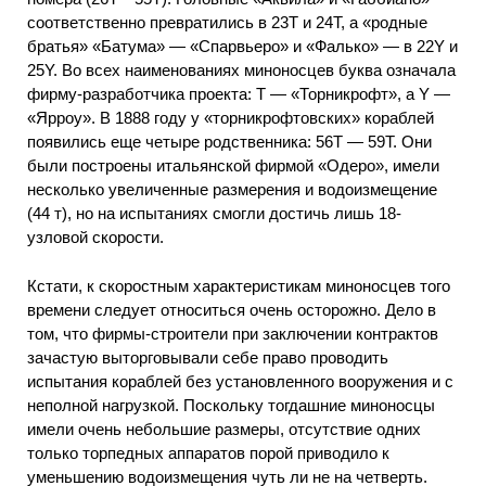
соответственно превратились в 23Т и 24Т, а «родные
братья» «Батума» — «Спарвьеро» и «Фалько» — в 22Y и
25Y. Во всех наименованиях миноносцев буква означала
фирму-разработчика проекта: Т — «Торникрофт», a Y —
«Ярроу». В 1888 году у «торникрофтовских» кораблей
появились еще четыре родственника: 56Т — 59Т. Они
были построены итальянской фирмой «Одеро», имели
несколько увеличенные размерения и водоизмещение
(44 т), но на испытаниях смогли достичь лишь 18-
узловой скорости.
Кстати, к скоростным характеристикам миноносцев того
времени следует относиться очень осторожно. Дело в
том, что фирмы-строители при заключении контрактов
зачастую выторговывали себе право проводить
испытания кораблей без установленного вооружения и с
неполной нагрузкой. Поскольку тогдашние миноносцы
имели очень небольшие размеры, отсутствие одних
только торпедных аппаратов порой приводило к
уменьшению водоизмещения чуть ли не на четверть.