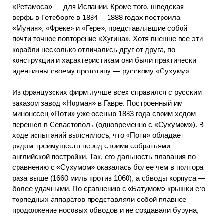
«Ретамоса» — для Испании. Кроме того, шведская
верфь в Гетеборге в 1884— 1888 годах построила
«Мунин», «Фреке» и «Гере», представлявшие собой
почти точное повторение «Хугина». Хотя внешне все эти
корабли несколько отличались друг от друга, по
конструкции и характеристикам они были практически
идентичны своему прототипу — русскому «Сухуму».
Из французских фирм лучше всех справился с русским
заказом завод «Норман» в Гавре. Построенный им
миноносец «Поти» уже осенью 1883 года своим ходом
перешел в Севастополь (одновременно с «Сухумом»). В
ходе испытаний выяснилось, что «Поти» обладает
рядом преимуществ перед своими собратьями
английской постройки. Так, его дальность плавания по
сравнению с «Сухумом» оказалась более чем в полтора
раза выше (1660 миль против 1060), а обводы корпуса —
более удачными. По сравнению с «Батумом» крышки его
торпедных аппаратов представляли собой плавное
продолжение носовых обводов и не создавали буруна,