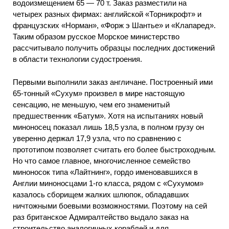
водоизмещением 65 — 70 т. Заказ разместили на
четырех разных фирмах: английской «Торникрофт» и
французских «Норман», «Форж э Шантье» и «Клапаред».
Таким образом русское Морское министерство
рассчитывало получить образцы последних достижений
в области технологии судостроения.
Первыми выполнили заказ англичане. Построенный ими
65-тонный «Сухум» произвел в мире настоящую
сенсацию, не меньшую, чем его знаменитый
предшественник «Батум». Хотя на испытаниях новый
миноносец показал лишь 18,5 узла, в полном грузу он
уверенно держал 17,9 узла, что по сравнению с
прототипом позволяет считать его более быстроходным.
Но что самое главное, многочисленное семейство
миноносок типа «Лайтнинг», гордо именовавшихся в
Англии миноносцами 1-го класса, рядом с «Сухумом»
казалось сборищем жалких шлюпок, обладавших
ничтожными боевыми возможностями. Поэтому на сей
раз британское Адмиралтейство выдало заказ на
строительство аналогичных кораблей и для