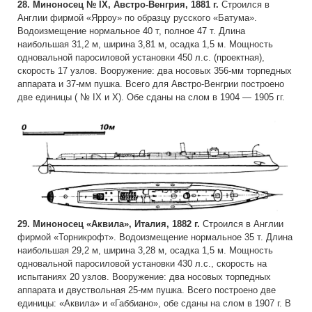
28. Миноносец № IX, Австро-Венгрия, 1881 г.
Строился в
Англии фирмой «Ярроу» по образцу русского «Батума».
Водоизмещение нормальное 40 т, полное 47 т. Длина
наибольшая 31,2 м, ширина 3,81 м, осадка 1,5 м. Мощность
одновальной паросиловой установки 450 л.с. (проектная),
скорость 17 узлов. Вооружение: два носовых 356-мм торпедных
аппарата и 37-мм пушка. Всего для Австро-Венгрии построено
две единицы ( № IX и X). Обе сданы на слом в 1904 — 1905 гг.
29. Миноносец «Аквила», Италия, 1882 г.
Строился в Англии
фирмой «Торникрофт». Водоизмещение нормальное 35 т. Длина
наибольшая 29,2 м, ширина 3,28 м, осадка 1,5 м. Мощность
одновальной паросиловой установки 430 л.с., скорость на
испытаниях 20 узлов. Вооружение: два носовых торпедных
аппарата и двуствольная 25-мм пушка. Всего построено две
единицы: «Аквила» и «Габбиано», обе сданы на слом в 1907 г. В