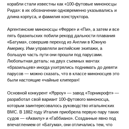
корабли стали известны как «100-футовые миноносцы
Рида»: в их обозначении одновременно указывались и
длина корпуса, и фамилия конструктора.
Аргентинские миноносцы «Ферре» и «Пи», а затем и все
пять бразильских побили рекорд дальности плавания
«Батума», совершив переход из Англии в Южную
Америку. Ими управляли английские экипажи, а
большую часть пути они прошли под парусами.
Любопытная деталь: на двух съемных мачтах
«бразильцев» иногда ухитрялись поднимать до девяти
парусов — можно сказать, что в классе миноносцев это
были настоящие «чайные клипера»!
Основной конкурент «Ярроу» — завод «Торникрофт» —
разработал свой вариант 100-футового миноносца,
которым заинтересовалось руководство итальянских
ВМС. В 1882 году Италия приобрела первую пару таких
судов — «Аквилу» и «Габбиано». Созданные явно под
впечатлением от «Батума», они отличались тем, что