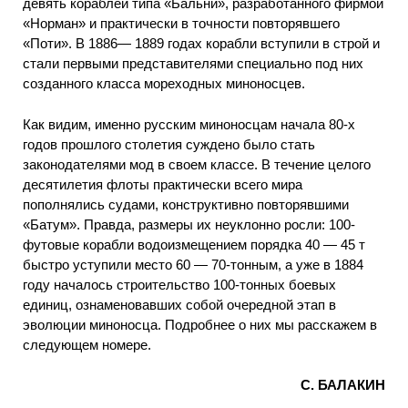
девять кораблей типа «Бальни», разработанного фирмой
«Норман» и практически в точности повторявшего
«Поти». В 1886— 1889 годах корабли вступили в строй и
стали первыми представителями специально под них
созданного класса мореходных миноносцев.
Как видим, именно русским миноносцам начала 80-х
годов прошлого столетия суждено было стать
законодателями мод в своем классе. В течение целого
десятилетия флоты практически всего мира
пополнялись судами, конструктивно повторявшими
«Батум». Правда, размеры их неуклонно росли: 100-
футовые корабли водоизмещением порядка 40 — 45 т
быстро уступили место 60 — 70-тонным, а уже в 1884
году началось строительство 100-тонных боевых
единиц, ознаменовавших собой очередной этап в
эволюции миноносца. Подробнее о них мы расскажем в
следующем номере.
С. БАЛАКИН