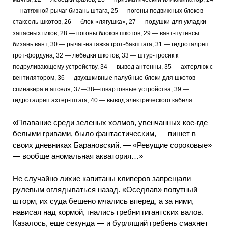
— натяжной рычаг бизань штага, 25 — погоны подвижных блоков
стаксель-шкотов, 26 — блок-«лягушка», 27 — подушки для укладки
запасных гиков, 28 — погоны блоков шкотов, 29 — вант-путенсы
бизань вант, 30 — рычаг-натяжка грот-бакштага, 31 — гидроталреп
грот-фордуна, 32 — лебедки шкотов, 33 — штур-тросик к
подруливающему устройству, 34 — вывод антенны, 35 — ахтерлюк с
вентилятором, 36 — двухшкивные палубные блоки для шкотов
спинакера и апселя, 37—38—швартовные устройства, 39 —
гидроталреп ахтер-штага, 40 — вывод электрического кабеля.
«Плавание среди зеленых холмов, увенчанных кое-где
белыми гривами, было фантастическим, — пишет в
своих дневниках Барановский. — «Ревущие сороковые»
— вообще аномальная акватория…»
Не случайно лихие капитаны клиперов запрещали
рулевым оглядываться назад. «Оседлав» попутный
шторм, их суда бешено мчались вперед, а за ними,
нависая над кормой, гнались гребни гигантских валов.
Казалось, еще секунда — и бурлящий гребень смахнет