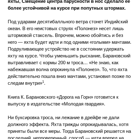
яхты, Смещение центра парусности в нос сделало ее
более
устойчивой
на курсе
при попутных штормах.
Под ударами десятибалльного ветра стонет Индийский
океан. В его неистовых струях «Полонез» несет лишь
штормовой стаксель. Впрочем, можно обойтись и без
него — яхта будет идти и под одними «голыми» мачтами.
Подруливающее устройство не в состоянии удержать
яхту на курсе. Чтобы уменьшить рыскание, Барановский
вытравливает с кормы 200 м троса… «Не знаю, как
набежавшая волна опрокинула «Полонез». То, что яхта
действительно пошла вниз мачтами, установил позже по
1
следам внутри»
.
Книга К. Барановского «Дорога на Горн» готовится к
выпуску в издательстве «Молодая гвардия».
Ни буксировка троса, ни лежание в дрейфе не дали
должного эффекта. Яхта трижды опрокидывалась, хотя
приняты были все меры. Тогда Барановский решается на
последний, непроверенный, способ — идти вперед на