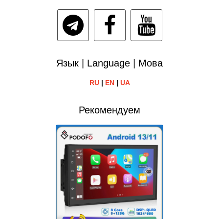
Язык | Language | Мова
RU
|
EN
|
UA
Рекомендуем