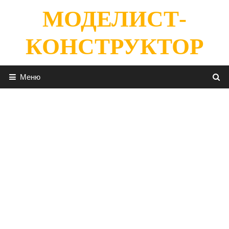
Перейти
МОДЕЛИСТ-
к
содержимому
КОНСТРУКТОР
Меню