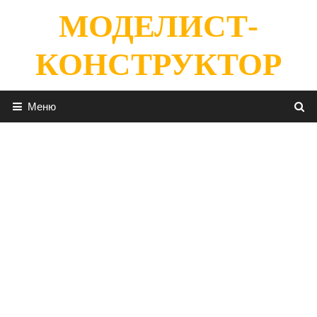
Перейти
МОДЕЛИСТ-
к
содержимому
КОНСТРУКТОР
Меню