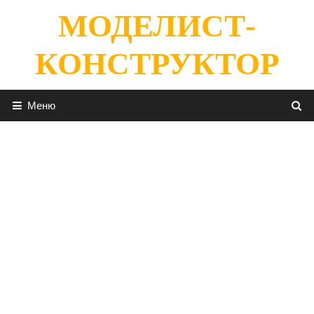
Перейти
МОДЕЛИСТ-
к
содержимому
КОНСТРУКТОР
Меню