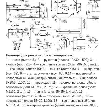
Ножницы для резки листовых материалов:
1 — щека (лист s15); 2 — рукоятка (полоса 10×30, L500); 3 —
кулиса (лист s15); 4 — крепление крышек (болт М8х55, 8 шт.); 5
— кронштейн (лист s15); 6 — крышка (лист s15); 7 — эксцентрик
(круг 62); 8 — втулка рукоятки (круг 60); 9,14 — подвижный и
неподвижный ножи (инструментальная сталь У8…У10; полоса
8×20,5; L100); 10 — прокладки; 11 — крепление кронштейна к
основанию (болт M16x50, 2 шт.); 12 — крепление лапок (болт
М8х30, 2 шт.); 13 —лапка (уголок 35x35x5, 4 шт.); 15 —
основание (лист s15); 16 — стопорный винт (M16x25); 17 —
проставка (полоса 15×20, L100); 18 — крепление ножей (винт
М8х14, 4 шт.); материал деталей (кроме ножей) — сталь 40,45,