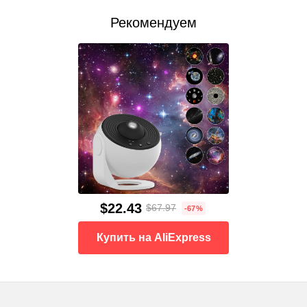
Рекомендуем
$22.43
$67.97
-67%
Купить на AliExpress