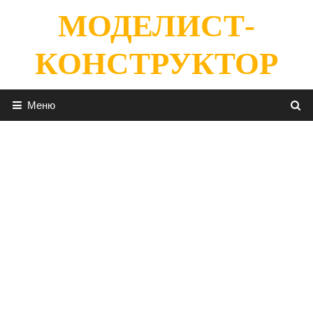
Перейти
МОДЕЛИСТ-
к
содержимому
КОНСТРУКТОР
Меню