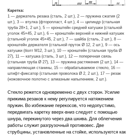
Каретка:
1 — держатель резака (сталь, 2 шт.), 2 — пружина сжатия (2
шт.), 3 — втулка (фторопласт, 4 шт.), 4 — цилиндр (стальная
труба 28×1, 2 шт.), 5 — кронштейн средней катушки (стальной
уголок 45×45, 2 шт.), 6 — кронштейн верхней и нижней катушек
(стальной уголок 45×45, 2 шт.), 7 — шайба (сталь, 2 шт.), 8 —
кронштейн держателя (стальной пруток Ø 12, 2 шт.), 9 — ось
катушки (болт M12, 3 шт.), 10 — кронштейн (стальная труба Ø
27), 11 — катушка (сталь, 3 шт.), 12 — поперечная связь
(стальная труба Ø 27), 13 — пружина растяжения (2 шт.), 14 —
направляющая станины, 15 — обрабатываемое стекло, 16 —
штифт-фиксатор (стальная проволока Ø 2, 2 шт.), 17 — резак
(ножовочное полотно с алмазным напылением, 2 шт.).
Стекло режется одновременно с двух сторон. Усилие
прижима резаков к нему регулируется натяжением
пружин. Во избежание перекосов, что недопустимо,
передвигать каретку вверх-вниз следует с помощью
шнура, перекинутого через два шкива. Для облегчения
работы служит разгрузочный противовес. Две
струбцины, установленные на стойке, используются как