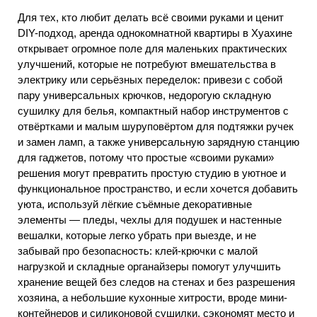
Для тех, кто любит делать всё своими руками и ценит
DIY-подход, аренда однокомнатной квартиры в Хуахине
открывает огромное поле для маленьких практических
улучшений, которые не потребуют вмешательства в
электрику или серьёзных переделок: привези с собой
пару универсальных крючков, недорогую складную
сушилку для белья, компактный набор инструментов с
отвёртками и малым шуруповёртом для подтяжки ручек
и замен ламп, а также универсальную зарядную станцию
для гаджетов, потому что простые «своими руками»
решения могут превратить простую студию в уютное и
функциональное пространство, и если хочется добавить
уюта, используй лёгкие съёмные декоративные
элементы — пледы, чехлы для подушек и настенные
вешалки, которые легко убрать при выезде, и не
забывай про безопасность: клей-крючки с малой
нагрузкой и складные органайзеры помогут улучшить
хранение вещей без следов на стенах и без разрешения
хозяина, а небольшие кухонные хитрости, вроде мини-
контейнеров и силиконовой сушилки, сэкономят место и