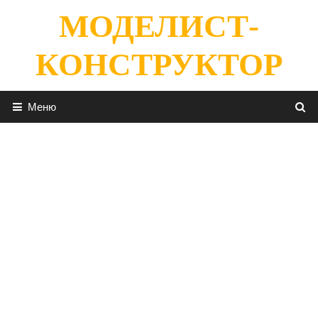
Перейти
МОДЕЛИСТ-
к
содержимому
КОНСТРУКТОР
Меню