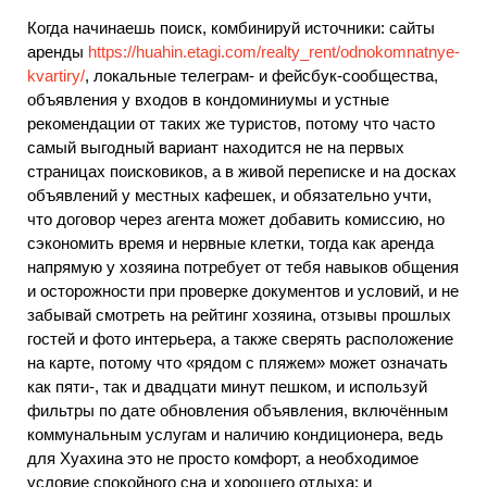
Когда начинаешь поиск, комбинируй источники: сайты
аренды
https://huahin.etagi.com/realty_rent/odnokomnatnye-
kvartiry/
, локальные телеграм- и фейсбук-сообщества,
объявления у входов в кондоминиумы и устные
рекомендации от таких же туристов, потому что часто
самый выгодный вариант находится не на первых
страницах поисковиков, а в живой переписке и на досках
объявлений у местных кафешек, и обязательно учти,
что договор через агента может добавить комиссию, но
сэкономить время и нервные клетки, тогда как аренда
напрямую у хозяина потребует от тебя навыков общения
и осторожности при проверке документов и условий, и не
забывай смотреть на рейтинг хозяина, отзывы прошлых
гостей и фото интерьера, а также сверять расположение
на карте, потому что «рядом с пляжем» может означать
как пяти-, так и двадцати минут пешком, и используй
фильтры по дате обновления объявления, включённым
коммунальным услугам и наличию кондиционера, ведь
для Хуахина это не просто комфорт, а необходимое
условие спокойного сна и хорошего отдыха; и