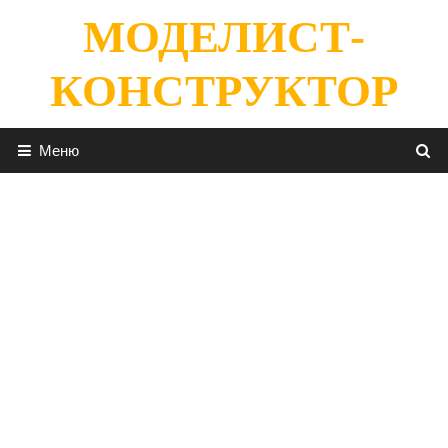
Перейти
МОДЕЛИСТ-
к
содержимому
КОНСТРУКТОР
Меню