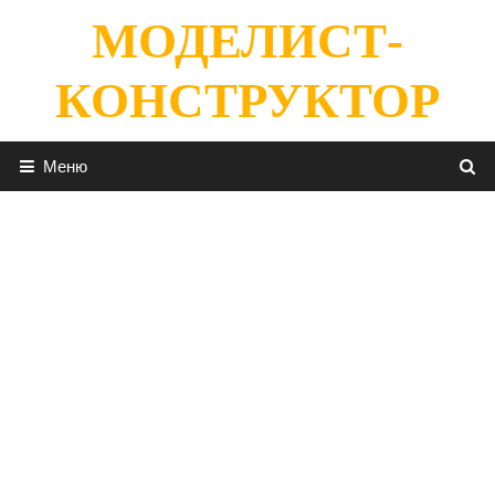
Перейти
МОДЕЛИСТ-
к
содержимому
КОНСТРУКТОР
Меню