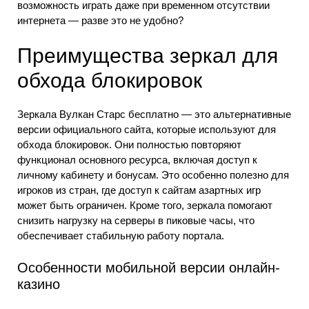
возможность играть даже при временном отсутствии
интернета — разве это не удобно?
Преимущества зеркал для
обхода блокировок
Зеркала Вулкан Старс бесплатно — это альтернативные
версии официального сайта, которые используют для
обхода блокировок. Они полностью повторяют
функционал основного ресурса, включая доступ к
личному кабинету и бонусам. Это особенно полезно для
игроков из стран, где доступ к сайтам азартных игр
может быть ограничен. Кроме того, зеркала помогают
снизить нагрузку на серверы в пиковые часы, что
обеспечивает стабильную работу портала.
Особенности мобильной версии онлайн-
казино