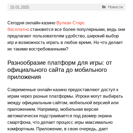
Рубрики
Новости
15.01.2025
Сегодня онлайн-казино
Вулкан Старс
бесплатно
становятся все более популярными, ведь они
предлагают пользователям удобство, широкий выбор
игр и возможность играть в любое время. Но что делает
их такими востребованными?
Разнообразие платформ для игры: от
официального сайта до мобильного
приложения
Современные онлайн-казино предоставляют доступ к
играм через разные платформы. Игроки могут выбирать
между официальным сайтом, мобильной версией или
приложением. Например, мобильная версия
автоматически подстраивается под размер экрана
смартфона, что делает процесс игры максимально
комфортным. Приложение, в свою очередь, дает