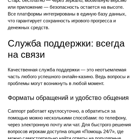
Старс бесплатно — через зеркало, мобильную версию
или приложение — безопасность остается на высоте.
Все платформы интегрированы в единую базу данных,
что гарантирует сохранность игрового прогресса и
денежных средств.
Служба поддержки: всегда
на связи
Качественная служба поддержки — это неотъемлемая
часть любого успешного онлайн-казино. Ведь вопросы и
проблемы могут возникнуть в любой момент.
Форматы обращений и удобство общения
Саппорт работает круглосуточно, а обратиться за
помощью можно несколькими способами: по телефону,
через электронную почту или чат. Для быстрого решения
вопросов игрокам доступна опция «Помощь 24/7», где
можно самостоятельно найти ответы на популярные