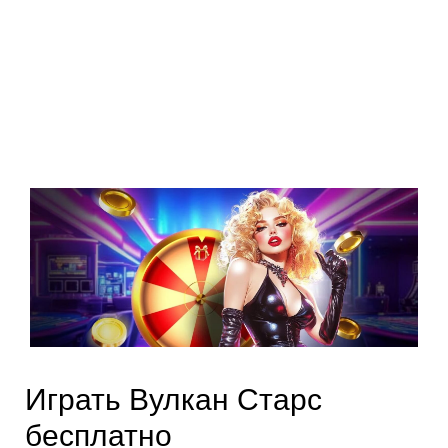
Играть Вулкан Старс
бесплатно