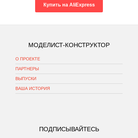
Купить на AliExpress
МОДЕЛИСТ-КОНСТРУКТОР
О ПРОЕКТЕ
ПАРТНЕРЫ
ВЫПУСКИ
ВАША ИСТОРИЯ
ПОДПИСЫВАЙТЕСЬ