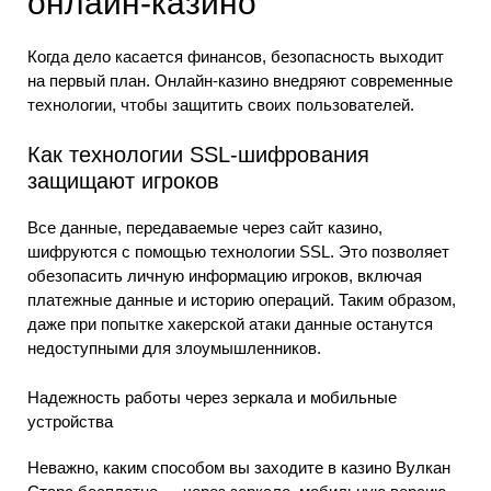
онлайн-казино
Когда дело касается финансов, безопасность выходит
на первый план. Онлайн-казино внедряют современные
технологии, чтобы защитить своих пользователей.
Как технологии SSL-шифрования
защищают игроков
Все данные, передаваемые через сайт казино,
шифруются с помощью технологии SSL. Это позволяет
обезопасить личную информацию игроков, включая
платежные данные и историю операций. Таким образом,
даже при попытке хакерской атаки данные останутся
недоступными для злоумышленников.
Надежность работы через зеркала и мобильные
устройства
Неважно, каким способом вы заходите в казино Вулкан