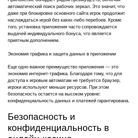
автоматический поиск рабочих зеркал. Это значит, что
даже при блокировке основного сайта игрок продолжит
наслаждаться игрой без каких-либо перебоев. Кроме
того, установка приложения часто сопровождается
выдачей индивидуального бонуса, что является
приятным дополнением.
Экономия трафика и защита данных в приложении
Еще одно важное преимущество приложения — это
экономия интернет-трафика. Благодаря тому, что для
доступа к игровым автоматам не требуется браузер,
игроки используют меньше ресурсов. При этом
безопасность остается на высоком уровне:
конфиденциальность данных и платежей гарантирована.
Безопасность и
конфиденциальность в