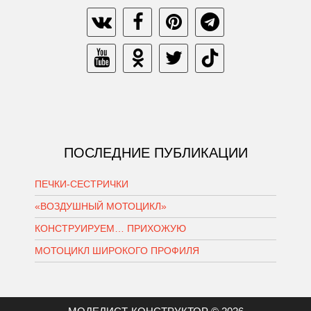
ПОСЛЕДНИЕ ПУБЛИКАЦИИ
ПЕЧКИ-СЕСТРИЧКИ
«ВОЗДУШНЫЙ МОТОЦИКЛ»
КОНСТРУИРУЕМ… ПРИХОЖУЮ
МОТОЦИКЛ ШИРОКОГО ПРОФИЛЯ