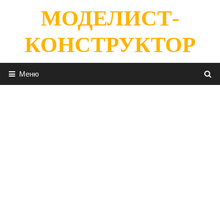
Перейти
МОДЕЛИСТ-
к
содержимому
КОНСТРУКТОР
Меню