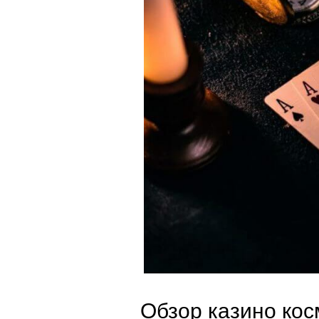
Обзор казино кос