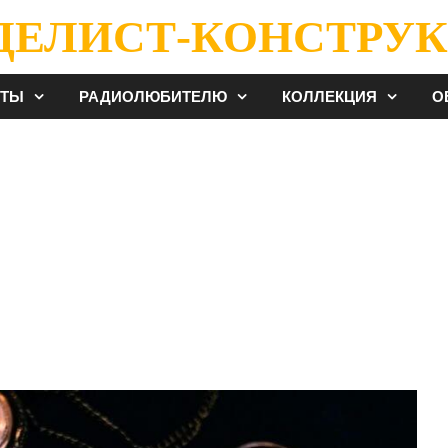
ДЕЛИСТ-КОНСТРУК
ЕТЫ
РАДИОЛЮБИТЕЛЮ
КОЛЛЕКЦИЯ
О