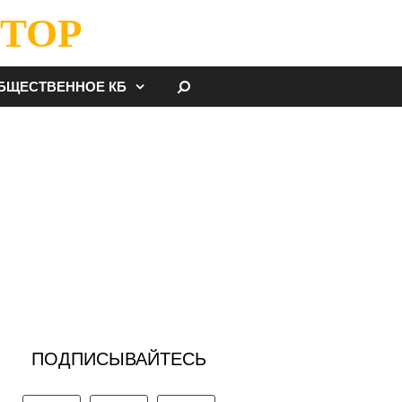
ТОР
НАЙТИ
БЩЕСТВЕННОЕ КБ
ПОДПИСЫВАЙТЕСЬ