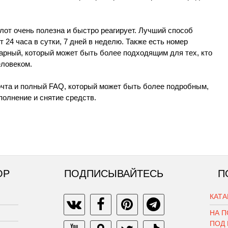
от очень полезна и быстро реагирует. Лучший способ
т 24 часа в сутки, 7 дней в неделю. Также есть номер
арный, который может быть более подходящим для тех, кто
еловеком.
очта и полный FAQ, который может быть более подробным,
полнение и снятие средств.
ОР
ПОДПИСЫВАЙТЕСЬ
П
КАТ
НА П
ПОД