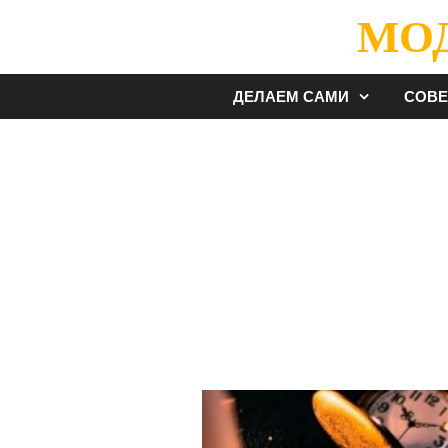
Перейти
МО
к
содержимому
ДЕЛАЕМ САМИ
СОВ