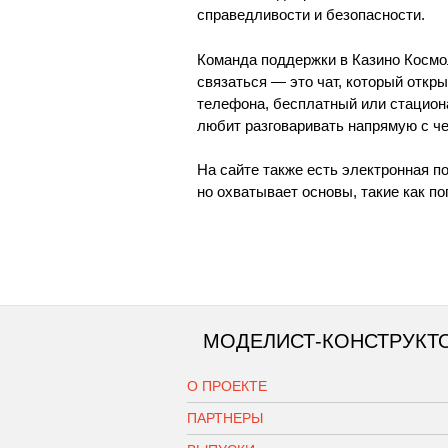
справедливости и безопасности.
Команда поддержки в Казино Космол
связаться — это чат, который откры
телефона, бесплатный или стацион
любит разговаривать напрямую с ч
На сайте также есть электронная п
но охватывает основы, такие как по
МОДЕЛИСТ-КОНСТРУКТ
О ПРОЕКТЕ
ПАРТНЕРЫ