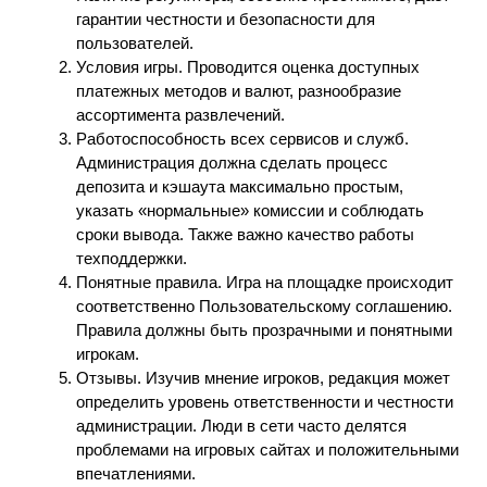
гарантии честности и безопасности для
пользователей.
Условия игры. Проводится оценка доступных
платежных методов и валют, разнообразие
ассортимента развлечений.
Работоспособность всех сервисов и служб.
Администрация должна сделать процесс
депозита и кэшаута максимально простым,
указать «нормальные» комиссии и соблюдать
сроки вывода. Также важно качество работы
техподдержки.
Понятные правила. Игра на площадке происходит
соответственно Пользовательскому соглашению.
Правила должны быть прозрачными и понятными
игрокам.
Отзывы. Изучив мнение игроков, редакция может
определить уровень ответственности и честности
администрации. Люди в сети часто делятся
проблемами на игровых сайтах и положительными
впечатлениями.