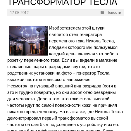
ТРАНСФОРМАТОР ТЕСЛА
Рубрики
Новости
17.05.2012
Изобретателем этой штуки
является отец генератора
переменного тока Никола Тесла,
плодами которого мы пользуемся
каждый день, включая что-либо в
розетку переменного тока. Если вы видели в магазине
стеклянные шары с разрядами внутри, то это
родственник установки на фото – генератор Тесла
высокой частоты и высокого напряжения.
Несмотря на пугающий внешний вид разрядов (хотя в
это и трудно поверить), но они абсолютно безвредны
для человека. Дело в том, что токи столь высокой
частоты идут по самой поверхности кожи не причиняя
никакого вреда человеку. На выставке, где Никола Тесла
демонстрировал первый трансформатор высокой
частоты он сам был подсоединен к устройству и из его
рук в зал били эффектные ветвистые молнии. Даже