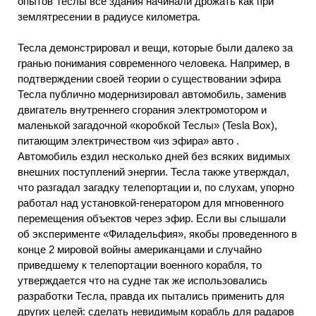
опытов Теслы все здания начинали дрожать как при
землятресении в радиусе километра.
Тесла демонстрировал и вещи, которые были далеко за
гранью понимания современного человека. Например, в
подтверждении своей теории о существовании эфира
Тесла публично модернизировал автомобиль, заменив
двигатель внутреннего сгорания электромотором и
маленькой загадочной «коробкой Теслы» (Tesla Box),
питающим электричеством «из эфира» авто .
Автомобиль ездил несколько дней без всяких видимых
внешних поступлений энергии. Тесла также утверждал,
что разгадал загадку телепортации и, по слухам, упорно
работал над установкой-генератором для мгновенного
перемещения объектов через эфир. Если вы слышали
об эксперименте «Филадельфия», якобы проведенного в
конце 2 мировой войны американцами и случайно
приведшему к телепортации военного корабля, то
утверждается что на судне так же использовались
разработки Тесла, правда их пытались применить для
других целей: сделать невидимым корабль для радаров