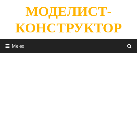
Перейти
МОДЕЛИСТ-
к
содержимому
КОНСТРУКТОР
Меню