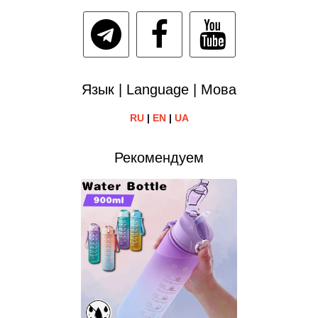
Язык | Language | Мова
RU
|
EN
|
UA
Рекомендуем