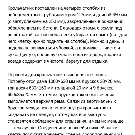
Крольчатник поставлен на четырёх столбах из
асбоцементных труб диаметром 125 мм и длиной 650 мм
(с заглублением на 250 мм), закреплённых в основании
обрамлением из бетона. Благодаря этому, с земли под
решётчатой частью пола легко убирается помёт (вот для
чего клетку нужно поднять на столбы). Можно и день, и
неделю не заниматься уборкой, а в домике — чисто и
сухо. Другую, сплошную часть пола из досок, кролики
всегда содержат в чистоте, берегут для отдыха.
Первыми для крольчатника выполняются полы.
Потребуются рама 1080×630 мм из брусков 30×20 мм,
три доски 630×160 мм толщиной 20 мм и 9 брусков
600x35x20 мм. Затем из брусков такого же сечения
выполняется верхняя рама. Связи из вертикальных
брусков между нею и полом внутри крольчатника
создавать не следует, потому как все выступы
становятся соблазном для сгрызания, и чем их меньше
— тем лучше. Соединением верхней и нижней части
клетки послужат элементы стен из досок толщиной 20