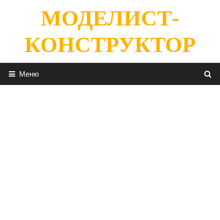
Перейти
МОДЕЛИСТ-
к
содержимому
КОНСТРУКТОР
Меню