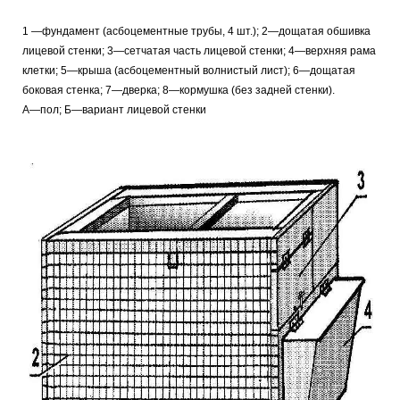
1 —фундамент (асбоцементные трубы, 4 шт.); 2—дощатая обшивка
лицевой стенки; 3—сетчатая часть лицевой стенки; 4—верхняя рама
клетки; 5—крыша (асбоцементный волнистый лист); 6—дощатая
боковая стенка; 7—дверка; 8—кормушка (без задней стенки).
А—пол; Б—вариант лицевой стенки