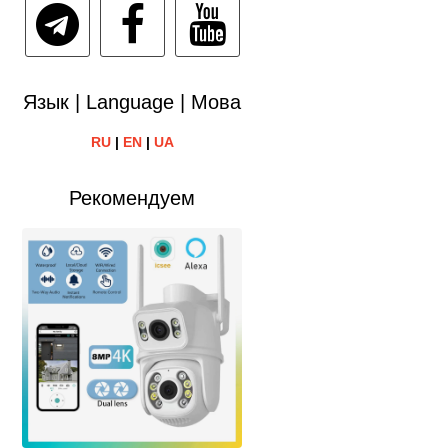
Язык | Language | Мова
RU
|
EN
|
UA
Рекомендуем