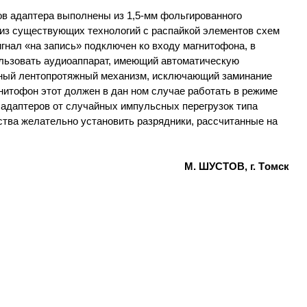
ов адаптера выполнены из 1,5-мм фольгированного
 из существующих технологий с распайкой элементов схем
игнал «на запись» подключен ко входу магнитофона, в
ользовать аудиоаппарат, имеющий автоматическую
жный лентопротяжный механизм, исключающий заминание
гнитофон этот должен в дан ном случае работать в режиме
 адаптеров от случайных импульсных перегрузок типа
ства желательно установить разрядники, рассчитанные на
М. ШУСТОВ, г. Tомск