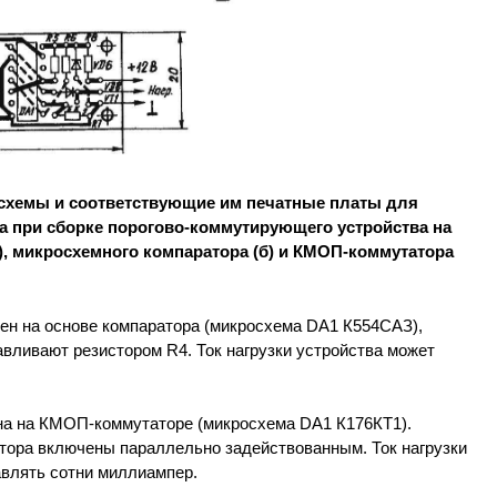
схемы и соответствующие им печатные платы для
а при сборке порогово-коммутирующего устройства на
а), микросхемного компаратора (б) и КМОП-коммутатора
нен на основе компаратора (микросхема DA1 К554САЗ),
авливают резистором R4. Ток нагрузки устройства может
ана на КМОП-коммутаторе (микросхема DA1 К176КТ1).
ора включены параллельно задействованным. Ток нагрузки
авлять сотни миллиампер.