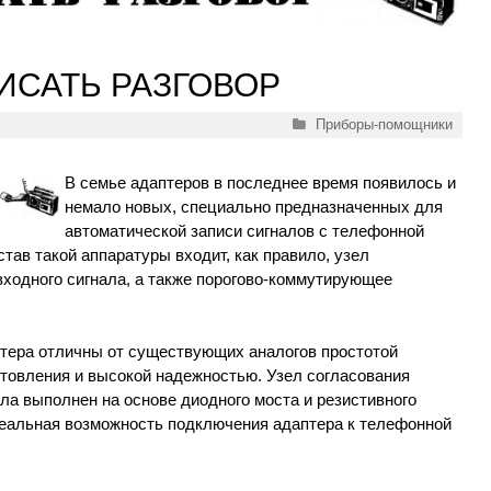
ИСАТЬ РАЗГОВОР
Рубрики
Приборы-помощники
В семье адаптеров в последнее время появилось и
немало новых, специально предназначенных для
автоматической записи сигналов с телефонной
тав такой аппаратуры входит, как правило, узел
входного сигнала, а также порогово-коммутирующее
тера отличны от существующих аналогов простотой
отовления и высокой надежностью. Узел согласования
ала выполнен на основе диодного моста и резистивного
реальная возможность подключения адаптера к телефонной