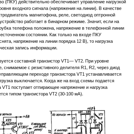
о (ПКУ) действительно обеспечивает управление нагрузкой
овня входного сигнала (напряжения на линии). В качестве
ктродвигатель магнитофона, реле, светодиод оптронной
 устройство работает в бинарном режиме. Значит, если на
трубка телефона положена, напряжение в телефонной линии
бесточенном состоянии. Как только на входе ПКУ
снята, напряжение на линии порядка 12 В), то нагрузка
ическая запись информации.
ьзуется составной транзистор VT1— VT2. При уровне
е, снимаемое с резистивного делителя R1, R2, через диод
 управляющем переходе транзистора VT1 устанавливается
грузка выключается. Когда же на вход схемы подается
ра VT1 поступает отпирающее напряжение и нагрузка
тся типом транзистора VT2 (30-100 мА).