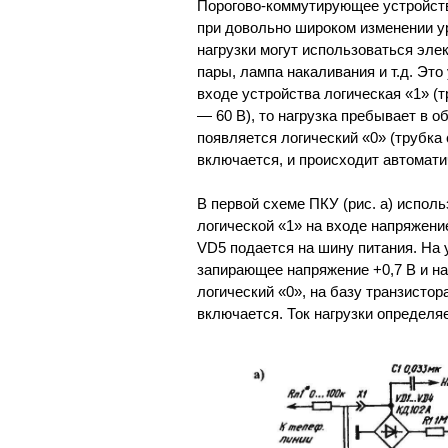
Порогово-коммутирующее устройств
при довольно широком изменении ур
нагрузки могут использоваться эле
пары, лампа накаливания и т.д. Это
входе устройства логическая «1» (
— 60 В), то нагрузка пребывает в о
появляется логический «0» (трубка 
включается, и происходит автомат
В первой схеме ПКУ (рис. а) испол
логической «1» на входе напряжени
VD5 подается на шину питания. На
запирающее напряжение +0,7 В и на
логический «0», на базу транзисто
включается. Ток нагрузки определяе