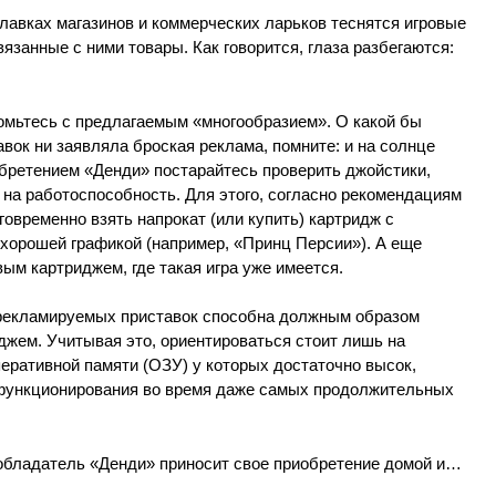
лавках магазинов и коммерческих ларьков теснятся игровые
язанные с ними товары. Как говорится, глаза разбегаются:
комьтесь с предлагаемым «многообразием». О какой бы
вок ни заявляла броская реклама, помните: и на солнце
обретением «Денди» постарайтесь проверить джойстики,
у на работоспособность. Для этого, согласно рекомендациям
овременно взять напрокат (или купить) картридж с
 хорошей графикой (например, «Принц Персии»). А еще
м картриджем, где такая игра уже имеется.
 рекламируемых приставок способна должным образом
джем. Учитывая это, ориентироваться стоит лишь на
еративной памяти (ОЗУ) у которых достаточно высок,
 функционирования во время даже самых продолжительных
обладатель «Денди» приносит свое приобретение домой и…