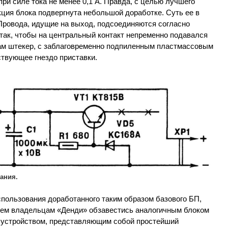
при силе тока не менее 0,1 А. Правда, с целью лучшего
кция блока подвергнута небольшой доработке. Суть ее в
 Провода, идущие на выход, подсоединяются согласно
 так, чтобы на центральный контакт непременно подавался
ам штекер, с заблаговременно подпиленным пластмассовым
ствующее гнездо приставки.
ания.
пользования доработанного таким образом базового БП,
сем владельцам «Денди» обзавестись аналогичным блоком
им устройством, представляющим собой простейший