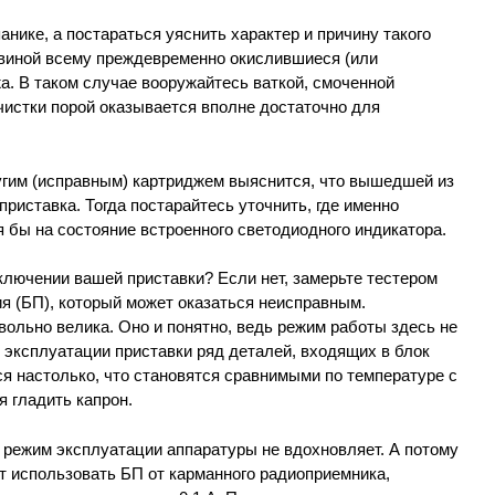
нике, а постараться уяснить характер и причину такого
 виной всему преждевременно окислившиеся (или
а. В таком случае вооружайтесь ваткой, смоченной
чистки порой оказывается вполне достаточно для
ругим (исправным) картриджем выяснится, что вышедшей из
приставка. Тогда постарайтесь уточнить, где именно
я бы на состояние встроенного светодиодного индикатора.
включении вашей приставки? Если нет, замерьте тестером
я (БП), который может оказаться неисправным.
овольно велика. Оно и понятно, ведь режим работы здесь не
й эксплуатации приставки ряд деталей, входящих в блок
ся настолько, что становятся сравнимыми по температуре с
 гладить капрон.
ой режим эксплуатации аппаратуры не вдохновляет. А потому
т использовать БП от карманного радиоприемника,