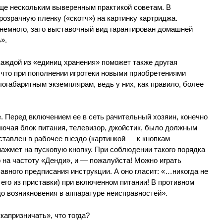
ще нескольким выверенным практикой советам. В
розрачную пленку («скотч») на картинку картриджа.
 немного, зато выставочный вид гарантирован домашней
».
аждой из «единиц хранения» поможет также другая
 что при пополнении игротеки новыми приобретениями
огабаритным экземплярам, ведь у них, как правило, более
. Перед включением ее в сеть рачительный хозяин, конечно
ключая блок питания, телевизор, джойстик, было должным
ставлен в рабочее гнездо (картинкой — к кнопкам
 нажмет на пусковую кнопку. При соблюдении такого порядка
 на частоту «Денди», и — пожалуйста! Можно играть
авного предписания инструкции. А оно гласит: «…никогда не
 его из приставки) при включенном питании! В противном
о возникновения в аппаратуре неисправностей».
капризничать», что тогда?