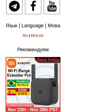
Язык | Language | Мова
RU
|
EN
|
UA
Рекомендуем