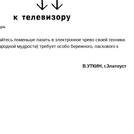
ра.
айтесь поменьше лазить в электронное чрево своей техники.
ародной мудрости) требует особо бережного, ласкового к
В.УТКИН, г.Златоуст