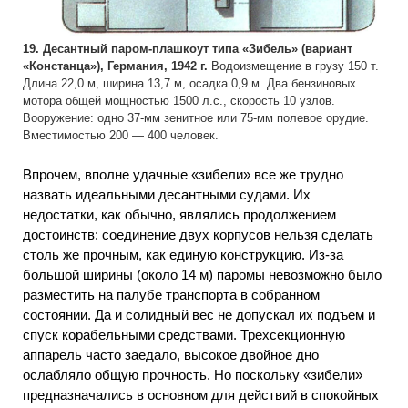
19. Десантный паром-плашкоут типа «Зибель» (вариант
«Констанца»), Германия, 1942 г.
Водоизмещение в грузу 150 т.
Длина 22,0 м, ширина 13,7 м, осадка 0,9 м. Два бензиновых
мотора общей мощностью 1500 л.с., скорость 10 узлов.
Вооружение: одно 37-мм зенитное или 75-мм полевое орудие.
Вместимостью 200 — 400 человек.
Впрочем, вполне удачные «зибели» все же трудно
назвать идеальными десантными судами. Их
недостатки, как обычно, являлись продолжением
достоинств: соединение двух корпусов нельзя сделать
столь же прочным, как единую конструкцию. Из-за
большой ширины (около 14 м) паромы невозможно было
разместить на палубе транспорта в собранном
состоянии. Да и солидный вес не допускал их подъем и
спуск корабельными средствами. Трехсекционную
аппарель часто заедало, высокое двойное дно
ослабляло общую прочность. Но поскольку «зибели»
предназначались в основном для действий в спокойных