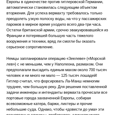
Европы в одиночестве против гитлеровской Германии,
автоматически становилась следующим объектом
вторжения. Для успеха вермахту требовалось только
преодолеть узкую полоску воды, на что у пассажирских
паромов в мирное время уходило всего два-три часа.
Остатки британской армии, срочно эвакуировавшейся из
Франции и потерявшей большую часть тяжелого
вооружения и техники, вряд ли смогли бы оказать
серьезное сопротивление.
Немцы запланировали операцию «Зеелеве» («Морской
лев») с не меньшим, чем у Наполеона, размахом. Они
предполагали высадить единым махом около 700 тысяч
человек и ни много ни мало — 125 тысяч лошадей!
Гитлер считал, что форсировать Ла-Манш немногим
труднее, чем большую реку. Для решения поставленной
задачи инженеры и интенданты вермахта прочесали все
портовые города захваченной Европы, собирая
всевозможные катера, баржи, лихтеры и прочие
небольшие суда. Однако, чтобы «довести до ума» эти
разнородные единицы, требовалось слишком много