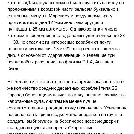
катеров «Дайхацу»; их можно было спустить на воду по
проложенным в кормовой части рельсам буквально в
считанные минуты. Морскому и воздушному врагу
противостояли два 127-мм зенитных орудия и
пятнадцать 25-мм автоматов. Однако зенитки, число
которых в последние два года войны увеличилось до 28
— 33, не спасли эти интересные корабли от почти
полного уничтожения: 18 из 21 построенного пошли на
дно, в основном от ударов авиации. Уцелевшие три
после войны разошлись по флотам США, Англии и
Китая.
Не желавшая отставать от флота армия заказала такое
же количество средних десантных кораблей типа SS.
Гораздо более «цивильные» по виду, внешне похожие на
каботажные суда, они тем не менее лучше
соответствовали традиционному назначению. Усиленная
носовая часть при высадке могла опираться на грунт, а
солдаты выбирались на берег через носовые двери и
складывающуюся аппарель. Скоростные