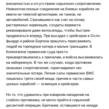
внезапностью и отсутствием серьезного сопротивления.
Немногочисленные соединения на боевых кораблях не
имели ни тяжелой артиллерии, ни танков, ни
автомобилей. Свалившиеся как снег на голову
растерянных норвежцев, солдаты вермахта
реквизировали даже велосипеды, чтобы быстрее
продвигаться вперед. При высадке с крейсеров в Осло-
фьорде и районе Бергена пришлось пересаживать
людей на торпедные катера и малые тральщики. В
Копенгагене германские суда просто
пришвартовывались к причалам, и войска высаживались
на набережную. В тех же случаях, когда противник
оказывал сопротивление, «кригсмарине» нес
значительные потери. Легкие силы германских ВМС
лишились трети своей мощи, причем в части самых
ценных кораблей — эсминцев и крейсеров.
Но то, что удавалось при коварном нападении на
слабого противника, не могло пройти в серьезной
десантной операции. Британия, оставшаяся на западе