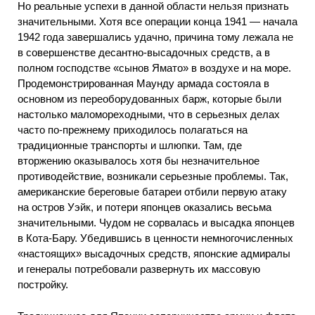
Но реальные успехи в данной области нельзя признать
значительными. Хотя все операции конца 1941 — начала
1942 года завершались удачно, причина тому лежала не
в совершенстве десантно-высадочных средств, а в
полном господстве «сынов Ямато» в воздухе и на море.
Продемонстрированная Маунду армада состояла в
основном из переоборудованных барж, которые были
настолько маломореходными, что в серьезных делах
часто по-прежнему приходилось полагаться на
традиционные транспорты и шлюпки. Там, где
вторжению оказывалось хотя бы незначительное
противодействие, возникали серьезные проблемы. Так,
американские береговые батареи отбили первую атаку
на остров Уэйк, и потери японцев оказались весьма
значительными. Чудом не сорвалась и высадка японцев
в Кота-Бару. Убедившись в ценности немногочисленных
«настоящих» высадочных средств, японские адмиралы
и генералы потребовали развернуть их массовую
постройку.