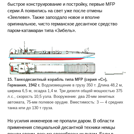
быстрое конструирование и постройку, первые MFP
серии А появились на свет уже после отмены
«Зеелеве». Также запоздало новое и вполне
оригинальное, чисто германское десантное средство
паром-катамаран типа «Зибель».
15. Танкодесантный корабль типа MFP (серия «С»),
Германия, 1942 г.
Водоизмещение в грузу 350 т. Длина 48,2 м,
ширина 6,5 м, осадка 1,4 м. Три дизеля общей мощностью 375
л.с., скорость 10,5 узла. Вооружение: два 20-мм зенитных
автомата, 75-мм полевое орудие. Вместимость: 3 — 4 средних
танка или до 130 т груза.
Но усилия инженеров не пропали даром. В области
применения специальной десантной техники немцы
пошли своим, весьма своеобразным путем. Если в