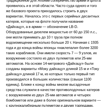
Традиционное для Японии соперничество армии и флота
проявилось и в этой области. Часто суда одного и того
же базового проекта приходилось строить в двух
вариантах. Началось это с первых серийных десантных
катеров, которые на флоте получили название
«Дайхацу», а в армии — обозначение LB-D.
Оборудованные дизелем мощностью от 60 до 150 л.с.,
они могли принимать до 10 т груза при полном
водоизмещении несколько больше 20 т. Начиная с 1935
года и до конца войны японцы «наклепали» более 3200
таких корабликов. Они имели скорость 7 — 9 узлов, их
вооружение состояло из двух пулеметов или 25-мм
автоматов. На основе 14-метрового «Дайхацу» были
созданы варианты «Моку дайхацу» длиной 15 м и «Току
дайхацу» длиной 17 м, из которых только первый тип
производился в больших количествах (свыше 1100
единиц). Ближе к концу войны многие высадочные
средства служили в качестве противолодочных катеров
с вооружением из двух 25-мм автоматов и четырех
бомбометов или даже в более оригинальном варианте —
с крупнокалиберным пулеметом и двумя торпедами,