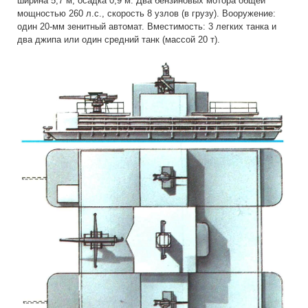
ширина 5,7 м, осадка 0,9 м. Два бензиновых мотора общей
мощностью 260 л.с., скорость 8 узлов (в грузу). Вооружение:
один 20-мм зенитный автомат. Вместимость: 3 легких танка и
два джипа или один средний танк (массой 20 т).