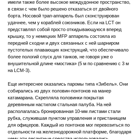
имели также более высокое междудонное пространство,
в связи с чем было решено отказаться от двойного
борта. Носовой трап-аппарель был сконструирован
удачнее, чем у кораблей союзников. Если на LCT он
представлял собой просто откидывающуюся вперед
крышку, то у немецких MFP аппарель состояла из
передней сходни и двух связанных с ней шарниром
пустотелых плавающих конструкций, что обеспечивало
более пологий спуск для танков, не говоря уже о
внушительной длине «мостика» (5 м по сравнению с 3 м
на LCM-3).
Еще интереснее оказались паромы типа «Зибель». Они
собирались из двух половин-понтонов на манер
катамарана. Скрепляла половинки покрытая
деревянным настилом стальная палуба. На ней
располагалась бронированная 10-мм листами стали
рубка, служившая пунктом управления и пристанищем
для офицеров. Каждый из понтонов мог перевозиться по
отдельности на железнодорожной платформе, благодаря
чему эти десантные средства использовались