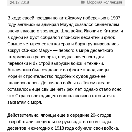
Рубрики
Морская коллекция
24.12.2019
В ходе своей поездки по китайскому побережью в 1937
году английский адмирал Маунд оказался свидетелем
впечатляющего зрелища. Шла война Японии с Китаем, и
в одной из бухт собрался японский десантный флот.
Свыше четырех сотен катеров и барж группировались
вокруг «Синсю Мару» — первого в мире десантного
штурмового транспорта, предназначенного для
перевозки и быстрой выгрузки войск и техники.
Англичанин был озадачен: во флоте «владычицы
морей» строительство подобных судов даже не
планировалось. До начала войны на Тихом океане
оставалось еще свыше четырех лет, однако стало ясно,
что Страна восходящего солнца активно готовится к
захватам с моря.
Действительно, японцы еще в середине 20-х годов
разработали специальное руководство по высадке
десантов и ежегодно с 1918 года обучали свои войска.