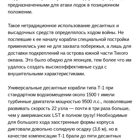
предназначенными для атаки лодок в позиционном
положении.
Такое нетрадиционное использование десантных и
высадочных средств определялось ходом войны. Не
поспевшие к ее началу корабли специальной постройки
применялись уже не для захвата побережья, а лишь для
доставки подкреплений на острова южной части Тихого
океана. Это было обидно для японцев, тем более что им
удалось создать высокоэффективные суда с
внушительными характеристиками.
Универсальные десантные корабли типа Т-1 при
стандартном водоизмещении около 1500 т имели
турбинные двигатели мощностью 9500 л.с., позволявшие
развивать скорость 22 узла — почти в три раза больше,
чем у американских LST в полном грузу! Необходимые
для большого хода заостренные формы корпуса
диктовали довольно солидную осадку (3,6 м), но в
качестве компенсации Т-1 брали до пяти десантных