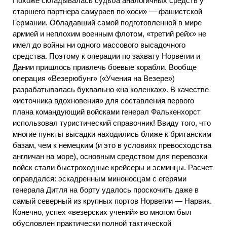
Похоже складывалась судьба аналогичных средств у
старшего партнера самураев по «оси» — фашистской
Германии. Обладавший самой подготовленной в мире
армией и неплохим военным флотом, «третий рейх» не
имел до войны ни одного массового высадочного
средства. Поэтому к операции по захвату Норвегии и
Дании пришлось привлечь боевые корабли. Вообще
операция «Везерюбунг» («Учения на Везере»)
разрабатывалась буквально «на коленках». В качестве
«источника вдохновения» для составления первого
плана командующий войсками генерал Фалькенхорст
использовал туристический справочник! Ввиду того, что
многие пункты высадки находились ближе к британским
базам, чем к немецким (и это в условиях превосходства
англичан на море), основным средством для перевозки
войск стали быстроходные крейсеры и эсминцы. Расчет
оправдался: эскадренным миноносцам с егерями
генерала Дитля на борту удалось проскочить даже в
самый северный из крупных портов Норвегии — Нарвик.
Конечно, успех «везерских учений» во многом был
обусловлен практически полной тактической