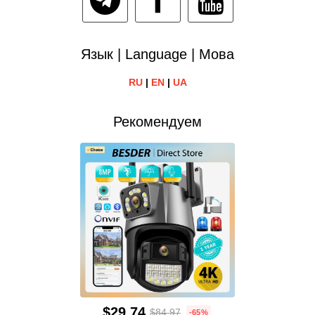
Язык | Language | Мова
RU
|
EN
|
UA
Рекомендуем
$29.74
$84.97
-65%