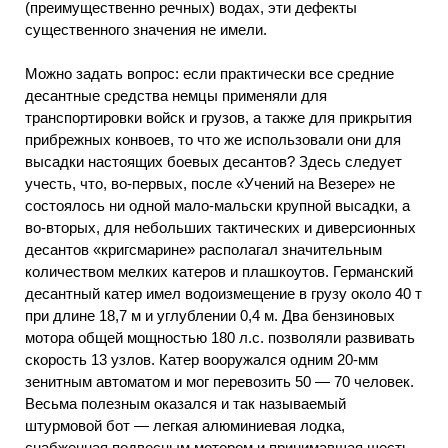
(преимущественно речных) водах, эти дефекты
существенного значения не имели.
Можно задать вопрос: если практически все средние
десантные средства немцы применяли для
транспортировки войск и грузов, а также для прикрытия
прибрежных конвоев, то что же использовали они для
высадки настоящих боевых десантов? Здесь следует
учесть, что, во-первых, после «Учений на Везере» не
состоялось ни одной мало-мальски крупной высадки, а
во-вторых, для небольших тактических и диверсионных
десантов «кригсмарине» располагал значительным
количеством мелких катеров и плашкоутов. Германский
десантный катер имел водоизмещение в грузу около 40 т
при длине 18,7 м и углублении 0,4 м. Два бензиновых
мотора общей мощностью 180 л.с. позволяли развивать
скорость 13 узлов. Катер вооружался одним 20-мм
зенитным автоматом и мог перевозить 50 — 70 человек.
Весьма полезным оказался и так называемый
штурмовой бот — легкая алюминиевая лодка,
снабженная подвесным мотором и принимавшая шесть