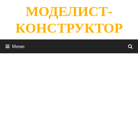
Перейти
МОДЕЛИСТ-
к
содержимому
КОНСТРУКТОР
Меню