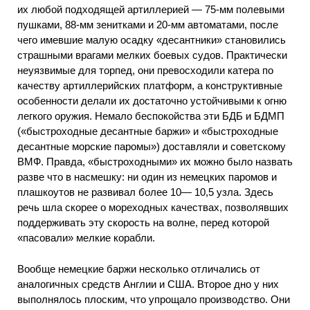
их любой подходящей артиллерией — 75-мм полевыми
пушками, 88-мм зенитками и 20-мм автоматами, после
чего имевшие малую осадку «десантники» становились
страшными врагами мелких боевых судов. Практически
неуязвимые для торпед, они превосходили катера по
качеству артиллерийских платформ, а конструктивные
особенности делали их достаточно устойчивыми к огню
легкого оружия. Немало беспокойства эти БДБ и БДМП
(«быстроходные десантные баржи» и «быстроходные
десантные морские паромы») доставляли и советскому
ВМФ. Правда, «быстроходными» их можно было назвать
разве что в насмешку: ни один из немецких паромов и
плашкоутов не развивал более 10— 10,5 узла. Здесь
речь шла скорее о мореходных качествах, позволявших
поддерживать эту скорость на волне, перед которой
«пасовали» мелкие корабли.
Вообще немецкие баржи несколько отличались от
аналогичных средств Англии и США. Второе дно у них
выполнялось плоским, что упрощало производство. Они