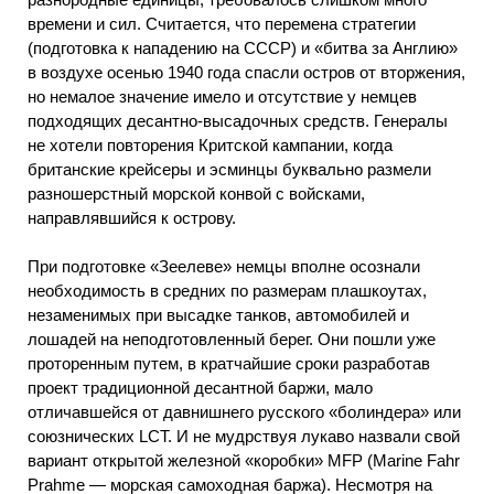
времени и сил. Считается, что перемена стратегии
(подготовка к нападению на СССР) и «битва за Англию»
в воздухе осенью 1940 года спасли остров от вторжения,
но немалое значение имело и отсутствие у немцев
подходящих десантно-высадочных средств. Генералы
не хотели повторения Критской кампании, когда
британские крейсеры и эсминцы буквально размели
разношерстный морской конвой с войсками,
направлявшийся к острову.
При подготовке «Зеелеве» немцы вполне осознали
необходимость в средних по размерам плашкоутах,
незаменимых при высадке танков, автомобилей и
лошадей на неподготовленный берег. Они пошли уже
проторенным путем, в кратчайшие сроки разработав
проект традиционной десантной баржи, мало
отличавшейся от давнишнего русского «болиндера» или
союзнических LCT. И не мудрствуя лукаво назвали свой
вариант открытой железной «коробки» MFP (Marine Fahr
Prahme — морская самоходная баржа). Несмотря на