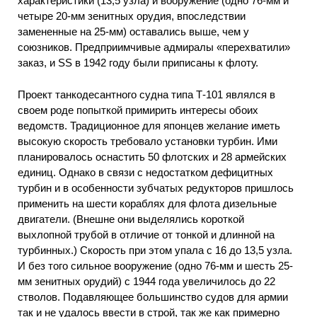
характеристики (13,5 узла) и вооружение (одно 76-мм и
четыре 20-мм зенитных орудия, впоследствии
замененные на 25-мм) оставались выше, чем у
союзников. Предприимчивые адмиралы «перехватили»
заказ, и SS в 1942 году были приписаны к флоту.
Проект танкодесантного судна типа Т-101 являлся в
своем роде попыткой примирить интересы обоих
ведомств. Традиционное для японцев желание иметь
высокую скорость требовало установки турбин. Ими
планировалось оснастить 50 флотских и 28 армейских
единиц. Однако в связи с недостатком дефицитных
турбин и в особенности зубчатых редукторов пришлось
применить на шести кораблях для флота дизельные
двигатели. (Внешне они выделялись короткой
выхлопной трубой в отличие от тонкой и длинной на
турбинных.) Скорость при этом упала с 16 до 13,5 узла.
И без того сильное вооружение (одно 76-мм и шесть 25-
мм зенитных орудий) с 1944 года увеличилось до 22
стволов. Подавляющее большинство судов для армии
так и не удалось ввести в строй, так же как примерно