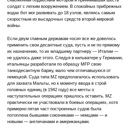
солдат с легким вооружением. В спокойных прибрежных
водах бот мог развивать до 18 узлов, являясь самым
скоростным из высадочных средств второй мировой
войны.
Если двум главным державам «оси» все же довелось
применить свои десантные суда, пусть и не по прямому
их назначению, то их младшему партнеру — Италии —
не удалось даже этого. Следуя в кильватере у Германии,
итальянцы разработали по образцу MFP свою
танкодесантную баржу, мало чем отличавшуюся от
немецкой. Суда типа MZ предполагалось использовать
для захвата Мальты, но к моменту ввода в строй
головных единиц (в 1942 году) все мечты о
наступательных операциях пришлось оставить. MZ
практически не участвовали в боевых операциях, хотя
примерно пятая част построенных судов была
потоплена бывшими союзниками — немцами — и
новыми — англичанами и американцами.