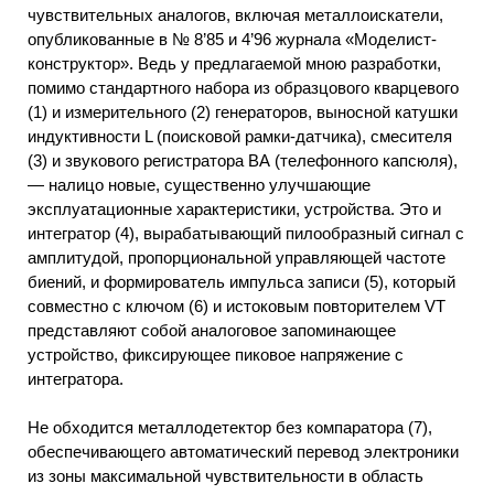
чувствительных аналогов, включая металлоискатели,
опубликованные в № 8’85 и 4’96 журнала «Моделист-
конструктор». Ведь у предлагаемой мною разработки,
помимо стандартного набора из образцового кварцевого
(1) и измерительного (2) генераторов, выносной катушки
индуктивности L (поисковой рамки-датчика), смесителя
(3) и звукового регистратора ВА (телефонного капсюля),
— налицо новые, существенно улучшающие
эксплуатационные характеристики, устройства. Это и
интегратор (4), вырабатывающий пилообразный сигнал с
амплитудой, пропорциональной управляющей частоте
биений, и формирователь импульса записи (5), который
совместно с ключом (6) и истоковым повторителем VT
представляют собой аналоговое запоминающее
устройство, фиксирующее пиковое напряжение с
интегратора.
Не обходится металлодетектор без компаратора (7),
обеспечивающего автоматический перевод электроники
из зоны максимальной чувствительности в область