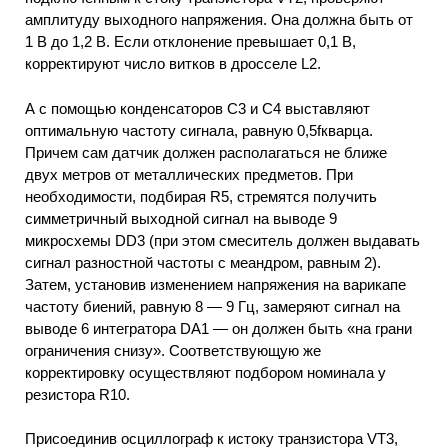
амплитуду выходного напряжения. Она должна быть от
1 В до 1,2 В. Если отклонение превышает 0,1 В,
корректируют число витков в дросселе L2.
А с помощью конденсаторов С3 и С4 выставляют
оптимальную частоту сигнала, равную 0,5fкварца.
Причем сам датчик должен располагаться не ближе
двух метров от металлических предметов. При
необходимости, подбирая R5, стремятся получить
симметричный выходной сигнал на выводе 9
микросхемы DD3 (при этом смеситель должен выдавать
сигнал разностной частоты с меандром, равным 2).
Затем, установив изменением напряжения на варикапе
частоту биений, равную 8 — 9 Гц, замеряют сигнал на
выводе 6 интегратора DA1 — он должен быть «на грани
ограничения снизу». Соответствующую же
корректировку осуществляют подбором номинала у
резистора R10.
Присоединив осциллограф к истоку транзистора VT3,