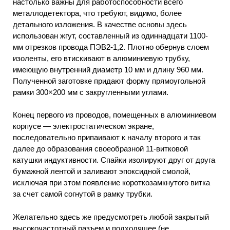
настолько важны для работоспособности всего
металлодетектора, что требуют, видимо, более
детального изложения. В качестве основы здесь
использован жгут, составленный из одиннадцати 1100-
мм отрезков провода ПЭВ2-1,2. Плотно обернув слоем
изоленты, его втискивают в алюминиевую трубку,
имеющую внутренний диаметр 10 мм и длину 960 мм.
Полученной заготовке придают форму прямоугольной
рамки 300×200 мм с закругленными углами.
Конец первого из проводов, помещенных в алюминиевом
корпусе — электростатическом экране,
последовательно припаивают к началу второго и так
далее до образования своеобразной 11-витковой
катушки индуктивности. Спайки изолируют друг от друга
бумажной лентой и заливают эпоксидной смолой,
исключая при этом появление короткозамкнутого витка
за счет самой согнутой в рамку трубки.
Желательно здесь же предусмотреть любой закрытый
высокочастотный разъем и подходящее (не