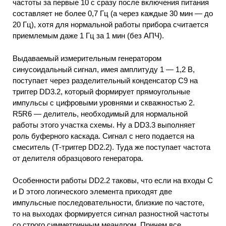
частоты за первые 10 с сразу после включения питания
составляет не более 0,7 Гц (а через каждые 30 мин — до
20 Гц), хотя для нормальной работы прибора считается
приемлемым даже 1 Гц за 1 мин (без АПЧ).
Выдаваемый измерительным генератором
синусоидальный сигнал, имея амплитуду 1 — 1,2 В,
поступает через разделительный конденсатор С9 на
триггер DD3.2, который формирует прямоугольные
импульсы с цифровыми уровнями и скважностью 2.
R5R6 — делитель, необходимый для нормальной
работы этого участка схемы. Ну a DD3.3 выполняет
роль буферного каскада. Сигнал с него подается на
смеситель (Т-триггер DD2.2). Туда же поступает частота
от делителя образцового генератора.
Особенности работы DD2.2 таковы, что если на входы С
и D этого логического элемента приходят две
импульсные последовательности, близкие по частоте,
то на выходах формируется сигнал разностной частоты
со строго симметричным меандром. Причем все,