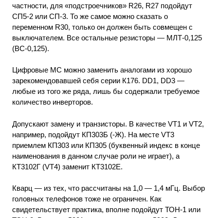
частности, для «подстроечников» R26, R27 подойдут
СП5-2 или СП-3. То же самое можно сказать о
переменном R30, только он должен быть совмещен с
выключателем. Все остальные резисторы — МЛТ-0,125
(ВС-0,125).
Цифровые МС можно заменить аналогами из хорошо
зарекомендовавшей себя серии К176. DD1, DD3 —
любые из того же ряда, лишь бы содержали требуемое
количество инверторов.
Допускают замену и транзисторы. В качестве VT1 и VT2,
например, подойдут КП303Б (-Ж). На месте VT3
приемлем КП303 или КП305 (буквенный индекс в конце
наименования в данном случае роли не играет), а
КТ3102Г (VT4) заменит КТ3102Е.
Кварц — из тех, что рассчитаны на 1,0 — 1,4 мГц. Выбор
головных телефонов тоже не ограничен. Как
свидетельствует практика, вполне подойдут ТОН-1 или