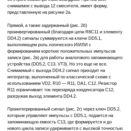
снимаемое с вывода 12 смесителя, имеет форму,
представленную на рисунке 2а.
Прямой, а также задержанный (рис. 2б)
проинвертированный (благодаря цепи R8C11 и элементу
DD4.2) сигналы суммируются на ключе DD5.1,
выполняющем роль логического И/ИЛИ с
формированием коротких положительных импульсов
записи (рис. 2в) для работы аналогового запоминающего
устройства (DD5.2, С13, VT3). Но это еще не все.
Снимаемый с выхода DD4.2 сигнал приходит на
интегратор, выполненный по классической схеме с
использованием VD2, R10 — R11, DA1, C12. Резистор
R11 ограничивает ток перезаряда конденсатора С12,
разгружая выход элемента DD4.2.
Проинтегрированный сигнал (рис. 2г) через ключ DD5.2,
которым управляют импульсы с DD5.1, подается на
запоминающую емкость С13, где формируется и до
нового цикла записи удерживается с высокой точностью