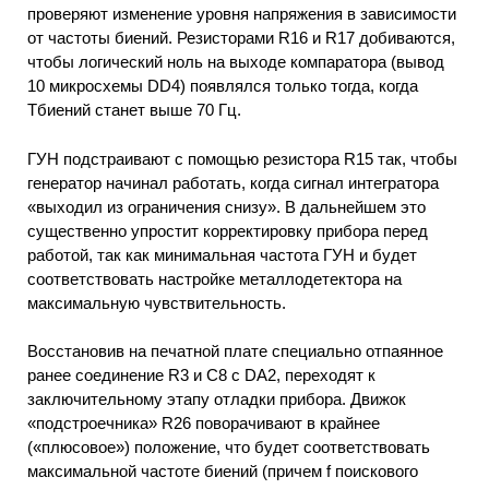
проверяют изменение уровня напряжения в зависимости
от частоты биений. Резисторами R16 и R17 добиваются,
чтобы логический ноль на выходе компаратора (вывод
10 микросхемы DD4) появлялся только тогда, когда
Тбиений станет выше 70 Гц.
ГУН подстраивают с помощью резистора R15 так, чтобы
генератор начинал работать, когда сигнал интегратора
«выходил из ограничения снизу». В дальнейшем это
существенно упростит корректировку прибора перед
работой, так как минимальная частота ГУН и будет
соответствовать настройке металлодетектора на
максимальную чувствительность.
Восстановив на печатной плате специально отпаянное
ранее соединение R3 и С8 с DA2, переходят к
заключительному этапу отладки прибора. Движок
«подстроечника» R26 поворачивают в крайнее
(«плюсовое») положение, что будет соответствовать
максимальной частоте биений (причем f поискового