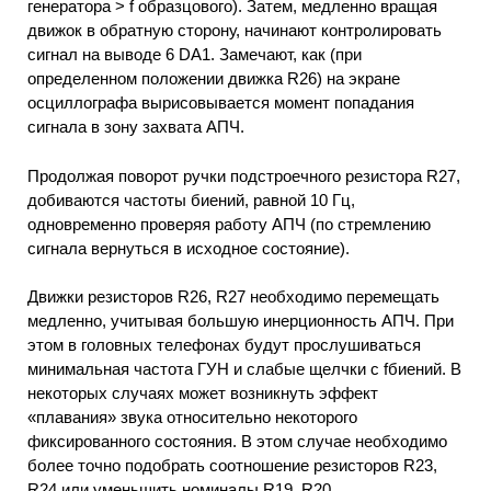
генератора > f образцового). Затем, медленно вращая
движок в обратную сторону, начинают контролировать
сигнал на выводе 6 DA1. Замечают, как (при
определенном положении движка R26) на экране
осциллографа вырисовывается момент попадания
сигнала в зону захвата АПЧ.
Продолжая поворот ручки подстроечного резистора R27,
добиваются частоты биений, равной 10 Гц,
одновременно проверяя работу АПЧ (по стремлению
сигнала вернуться в исходное состояние).
Движки резисторов R26, R27 необходимо перемещать
медленно, учитывая большую инерционность АПЧ. При
этом в головных телефонах будут прослушиваться
минимальная частота ГУН и слабые щелчки с fбиений. В
некоторых случаях может возникнуть эффект
«плавания» звука относительно некоторого
фиксированного состояния. В этом случае необходимо
более точно подобрать соотношение резисторов R23,
R24 или уменьшить номиналы R19, R20.