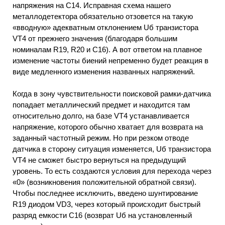
напряжения на С14. Исправная схема нашего
металлодетектора обязательно отзовется на такую
«вводную» адекватным отклонением Uб транзистора
VT4 от прежнего значения (благодаря большим
номиналам R19, R20 и С16). А вот ответом на плавное
изменение частоты биений непременно будет реакция в
виде медленного изменения названных напряжений.
Когда в зону чувствительности поисковой рамки-датчика
попадает металлический предмет и находится там
относительно долго, на базе VT4 устанавливается
напряжение, которого обычно хватает для возврата на
заданный частотный режим. Но при резком отводе
датчика в сторону ситуация изменяется, Uб транзистора
VT4 не сможет быстро вернуться на предыдущий
уровень. То есть создаются условия для перехода через
«0» (возникновения положительной обратной связи).
Чтобы последнее исключить, введено шунтирование
R19 диодом VD3, через который происходит быстрый
разряд емкости С16 (возврат Uб на установленный