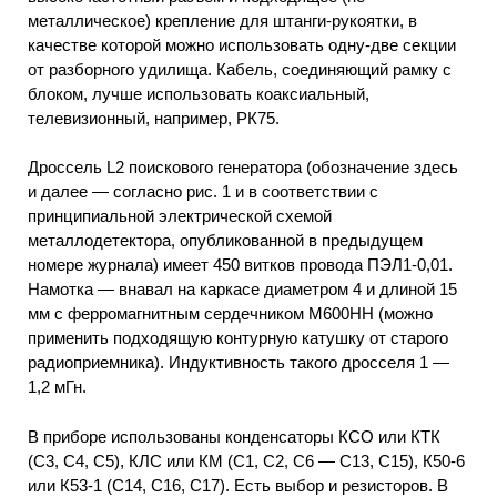
металлическое) крепление для штанги-рукоятки, в
качестве которой можно использовать одну-две секции
от разборного удилища. Кабель, соединяющий рамку с
блоком, лучше использовать коаксиальный,
телевизионный, например, РК75.
Дроссель L2 поискового генератора (обозначение здесь
и далее — согласно рис. 1 и в соответствии с
принципиальной электрической схемой
металлодетектора, опубликованной в предыдущем
номере журнала) имеет 450 витков провода ПЭЛ1-0,01.
Намотка — внавал на каркасе диаметром 4 и длиной 15
мм с ферромагнитным сердечником М600НН (можно
применить подходящую контурную катушку от старого
радиоприемника). Индуктивность такого дросселя 1 —
1,2 мГн.
В приборе использованы конденсаторы КСО или КТК
(С3, С4, С5), КЛС или КМ (С1, С2, С6 — С13, С15), К50-6
или К53-1 (С14, С16, С17). Есть выбор и резисторов. В