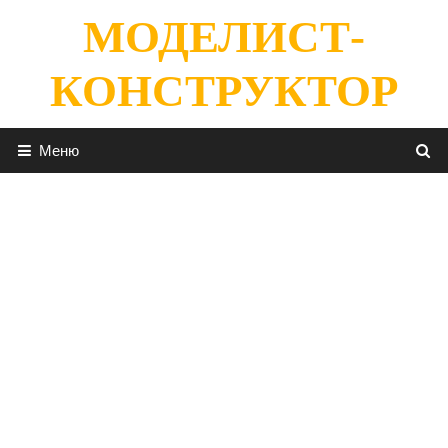
Перейти
МОДЕЛИСТ-
к
содержимому
КОНСТРУКТОР
Меню