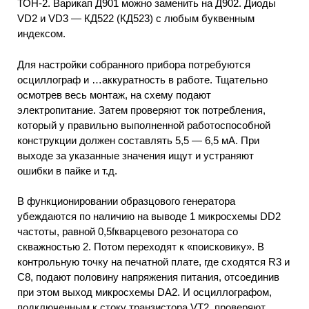
ТОН-2. Варикап Д901 можно заменить на Д902. Диоды
VD2 и VD3 — КД522 (КД523) с любым буквенным
индексом.
Для настройки собранного прибора потребуются
осциллограф и …аккуратность в работе. Тщательно
осмотрев весь монтаж, на схему подают
электропитание. Затем проверяют ток потребления,
который у правильно выполненной работоспособной
конструкции должен составлять 5,5 — 6,5 мА. При
выходе за указанные значения ищут и устраняют
ошибки в пайке и т.д.
В функционировании образцового генератора
убеждаются по наличию на выводе 1 микросхемы DD2
частоты, равной 0,5fкварцевого резонатора со
скважностью 2. Потом переходят к «поисковику». В
контрольную точку на печатной плате, где сходятся R3 и
С8, подают половину напряжения питания, отсоединив
при этом выход микросхемы DA2. И осциллографом,
подключенным к стоку транзистора VT2, проверяют