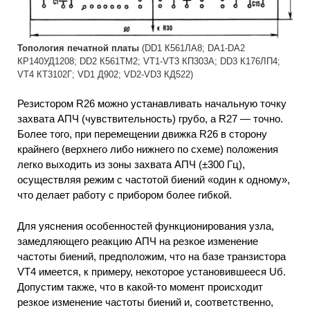
Топология печатной платы
(DD1 К561ЛА8; DA1-DA2
КР140УД1208; DD2 К561ТМ2; VT1-VT3 КП303А; DD3 К176ЛП4;
VT4 КТ3102Г; VD1 Д902; VD2-VD3 КД522)
Резистором R26 можно устанавливать начальную точку
захвата АПЧ (чувствительность) грубо, a R27 — точно.
Более того, при перемещении движка R26 в сторону
крайнего (верхнего либо нижнего по схеме) положения
легко выходить из зоны захвата АПЧ (±300 Гц),
осуществляя режим с частотой биений «один к одному»,
что делает работу с прибором более гибкой.
Для уяснения особенностей функционирования узла,
замедляющего реакцию АПЧ на резкое изменение
частоты биений, предположим, что на базе транзистора
VT4 имеется, к примеру, некоторое установившееся Uб.
Допустим также, что в какой-то момент происходит
резкое изменение частоты биений и, соответственно,