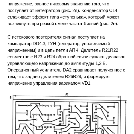
напряжение, равное пиковому значению того, что
поступает от интегратора (рис. 2д). Конденсатор С14
сглаживает эффект типа «ступенька», который может
возникнуть при резкой смене частот биений (рис. 2е).
С истокового повторителя сигнал поступает на
компаратор DD4.3, ГУН (генератор, управляемый
напряжением) и в цепь петли АПЧ. Делитель R21R22
совместно с R23 и R24 обратной связи сужают диапазон
управляющего напряжения до амплитуды 1,2 В.
Операционный усилитель DA2 сравнивает полученное с
тем, что задано делителем R26R29, и формирует
напряжение управления варикапом VD1.