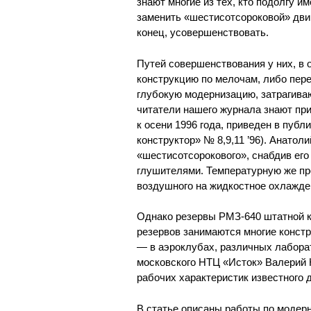
знают многие из тех, кто подолгу 
заменить «шестисотсороковой» дви
конец, усовершенствовать.
Путей совершенствования у них, в
конструкцию по мелочам, либо пер
глубокую модернизацию, затрагив
читатели нашего журнала знают пр
к осени 1996 года, приведен в публ
конструктор» № 8,9,11 ’96). Анато
«шестисотсорокового», снабдив ег
глушителями. Температурную же пр
воздушного на жидкостное охлажде
Однако резервы РМЗ-640 штатной к
резервов занимаются многие констр
— в аэроклубах, различных лаборат
московского НТЦ «Исток» Валери
рабочих характеристик известного 
В статье описаны работы по модер