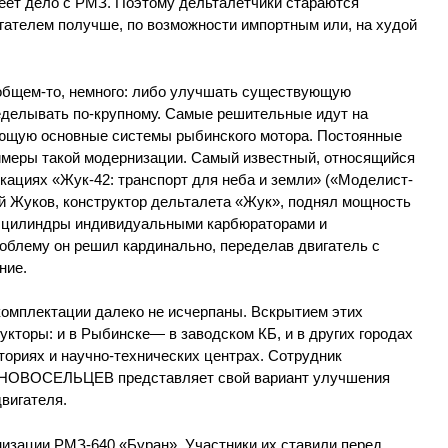
имеет дело с РМЗ. Поэтому дельталетчики стараются
гателем получше, по возможности импортным или, на худой
 общем-то, немного: либо улучшать существующую
еделывать по-крупному. Самые решительные идут на
ающую основные системы рыбинского мотора. Постоянные
имеры такой модернизации. Самый известный, относящийся
икациях «Жук-42: транспорт для неба и земли» («Моделист-
лий Жуков, конструктор дельталета «Жук», поднял мощность
о цилиндры индивидуальными карбюраторами и
облему он решил кардинально, переделав двигатель с
ние.
омплектации далеко не исчерпаны. Вскрытием этих
укторы: и в Рыбинске— в заводском КБ, и в других городах
ориях и научно-технических центрах. Сотрудник
й НОВОСЕЛЬЦЕВ представляет свой вариант улучшения
двигателя.
низации РМЗ-640 «Буран». Участники их ставили перед