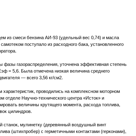
ем из смеси бензина АИ-93 (удельный вес 0,74) и масла
 самотеком поступало из расходного бака, установленного
юратора.
ы фазы газораспределения, уточнена эффективная степень
эф = 5,6. Была отмечена низкая величина среднего
вигателя — всего 3,56 кг/см2.
м характеристик, проводились на комплексном моторном
ом отделе Научно-технического центра «Исток» и
ировать величины крутящего момента, расхода топлива,
вок цилиндров.
й станок, мулинетку (деревянный воздушный винт
лива (штихпробер) с герметичными контактами (герконами),