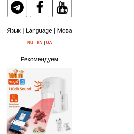
Язык | Language | Мова
RU
|
EN
|
UA
Рекомендуем