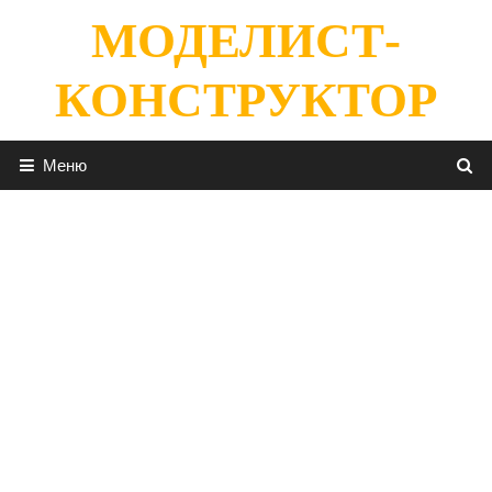
Перейти
МОДЕЛИСТ-
к
содержимому
КОНСТРУКТОР
Меню