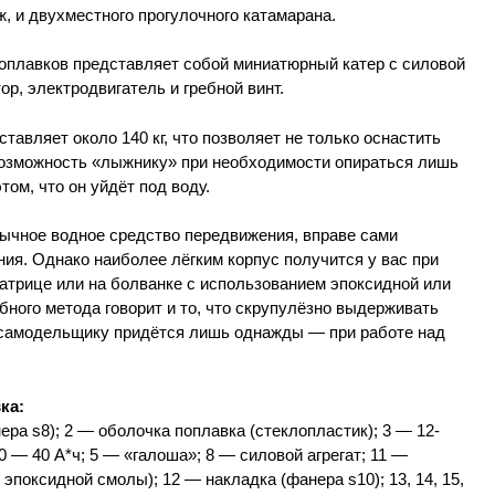
ж, и двухместного прогулочного катамарана.
поплавков представляет собой миниатюрный катер с силовой
р, электродвигатель и гребной винт.
тавляет около 140 кг, что позволяет не только оснастить
 возможность «лыжнику» при необходимости опираться лишь
том, что он уйдёт под воду.
обычное водное средство передвижения, вправе сами
ния. Однако наиболее лёгким корпус получится у вас при
матрице или на болванке с использованием эпоксидной или
ного метода говорит и то, что скрупулёзно выдерживать
-самодельщику придётся лишь однажды — при работе над
ка:
фанера s8); 2 — оболочка поплавка (стеклопластик); 3 — 12-
 — 40 А*ч; 5 — «галоша»; 8 — силовой агрегат; 11 —
 эпоксидной смолы); 12 — накладка (фанера s10); 13, 14, 15,