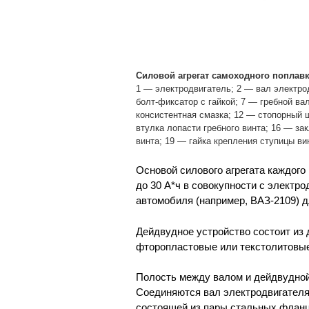
Силовой агрегат самоходного поплавк
1 — электродвигатель; 2 — вал электр
болт-фиксатор с гайкой; 7 — гребной ва
консистентная смазка; 12 — стопорный 
втулка лопасти гребного винта; 16 — за
винта; 19 — гайка крепления ступицы ви
Основой силового агрегата каждого
до 30 А*ч в совокупности с электр
автомобиля (например, ВАЗ-2109) д
Дейдвудное устройство состоит из 
фторопластовые или текстолитовые
Полость между валом и дейдвудной
Соединяются вал электродвигателя
состоящей из пары стальных фланц