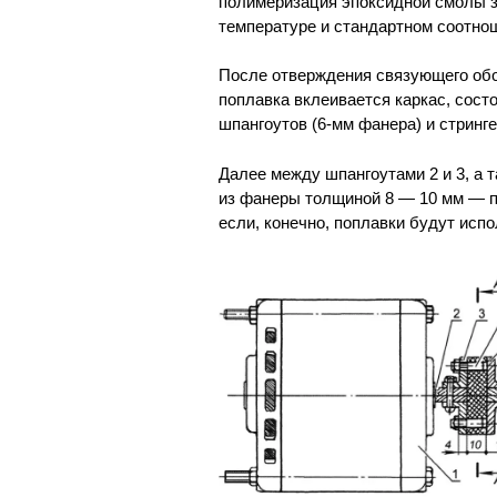
полимеризация эпоксидной смолы з
температуре и стандартном соотнош
После отверждения связующего обо
поплавка вклеивается каркас, сост
шпангоутов (6-мм фанера) и стринге
Далее между шпангоутами 2 и 3, а 
из фанеры толщиной 8 — 10 мм — п
если, конечно, поплавки будут исп