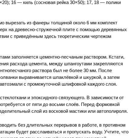
20); 16 — киль (сосновая рейка 30×50); 17, 18 — полики
мо вырезать из фанеры толщиной около 6 мм комплект
вверх на древесно-стружечной плите с помощью деревянных
ствии с приведённым здесь теоретическим чертежом
тами заполняется цементно-песчаным раствором. Кстати,
ения расхода цемента, между шпангоутами закрепляются
ентнопесчаного раствора был не более 30 мм. После
болванки выравнивается шпаклёвкой и шкуркой, а затем
автоэмали с промежуточной шлифовкой каждого слоя.
стеклоткани и эпоксидного связующего. В зависимости от
потребуется от пяти до восьми слоёв. Перед формовкой
зделительный слой из восковой мастики или автополироля.
зводить без длительных перерывов в работе, в противном
атации будет расслаиваться и пропускать воду. Учтите, что