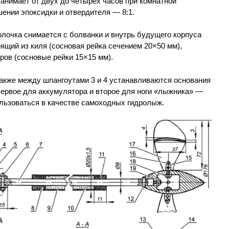
анимает от двух до четырёх часов при комнатной
ении эпоксидки и отвердителя — 8:1.
лочка снимается с болванки и внутрь будущего корпуса
оящий из киля (сосновая рейка сечением 20×50 мм),
ров (сосновые рейки 15×15 мм).
также между шпангоутами 3 и 4 устанавливаются основания
ервое для аккумулятора и второе для ноги «лыжника» —
ользоваться в качестве самоходных гидролыж.