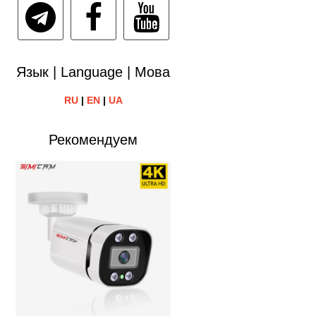
Язык | Language | Мова
RU
|
EN
|
UA
Рекомендуем