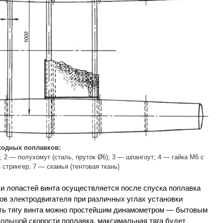
ходных поплавков:
; 2 — полухомут (сталь, пруток Ø6); 3 — шпангоут; 4 — гайка М6 с
 стрингер; 7 — скамья (тентовая ткань)
и лопастей винта осуществляется после спуска поплавка
ков электродвигателя при различных углах установки
ить тягу винта можно простейшим динамометром — бытовым
ольшой скорости поплавка, максимальная тяга будет