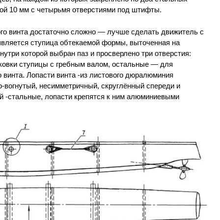
ной 10 мм с четырьмя отверстиями под штифты.
ого винта достаточно сложно — лучше сделать движитель с
является ступица обтекаемой формы, выточенная на
нутри которой выбран паз и просверлено три отверстия:
ыковки ступицы с гребным валом, остальные — для
о винта. Лопасти винта -из листового дюралюминия
-вогнутый, несимметричный, скруглённый спереди и
й -стальные, лопасти крепятся к ним алюминиевыми