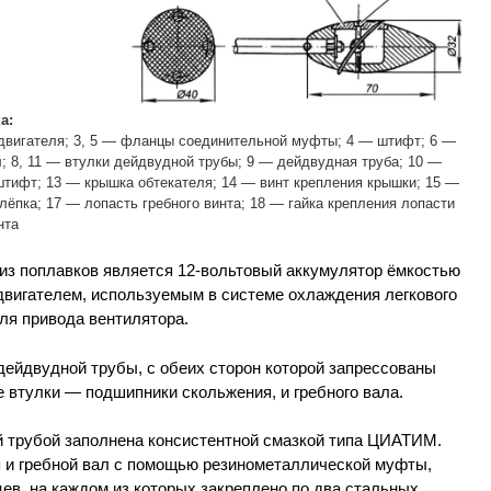
а:
одвигателя; 3, 5 — фланцы соединительной муфты; 4 — штифт; 6 —
л; 8, 11 — втулки дейдвудной трубы; 9 — дейдвудная труба; 10 —
штифт; 13 — крышка обтекателя; 14 — винт крепления крышки; 15 —
клёпка; 17 — лопасть гребного винта; 18 — гайка крепления лопасти
нта
 из поплавков является 12-вольтовый аккумулятор ёмкостью
одвигателем, используемым в системе охлаждения легкового
ля привода вентилятора.
дейдвудной трубы, с обеих сторон которой запрессованы
 втулки — подшипники скольжения, и гребного вала.
 трубой заполнена консистентной смазкой типа ЦИАТИМ.
 и гребной вал с помощью резинометаллической муфты,
ев, на каждом из которых закреплено по два стальных