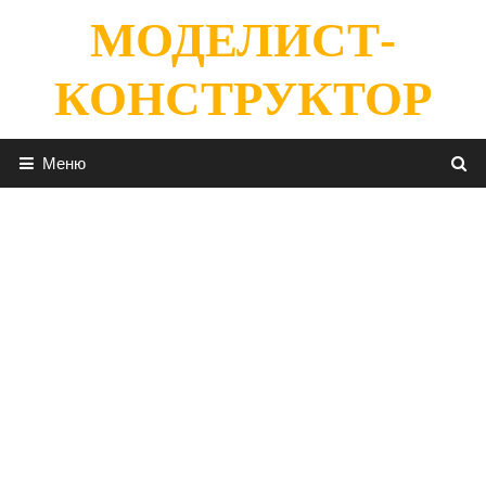
Перейти
МОДЕЛИСТ-
к
содержимому
КОНСТРУКТОР
Меню