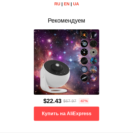
RU
|
EN
|
UA
Рекомендуем
$22.43
$67.97
-67%
Купить на AliExpress