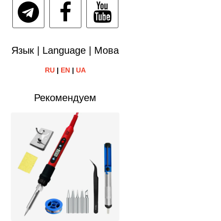
Язык | Language | Мова
RU
|
EN
|
UA
Рекомендуем