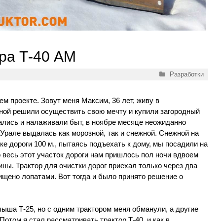
ра Т-40 АМ
Рубрики
Разработки
ем проекте. Зовут меня Максим, 36 лет, живу в
еной решили осуществить свою мечту и купили загородный
ались и налаживали быт, в ноябре месяце неожиданно
на Урале выдалась как морозной, так и снежной. Снежной на
тке дороги 100 м., пытаясь подъехать к дому, мы посадили на
весь этот участок дороги нам пришлось пол ночи вдвоем
ны. Трактор для очистки дорог приехал только через два
чищено лопатами. Вот тогда и было принято решение о
ыша Т-25, но с одним трактором меня обманули, а другие
Потом я стал рассматривать трактор Т-40, и как в