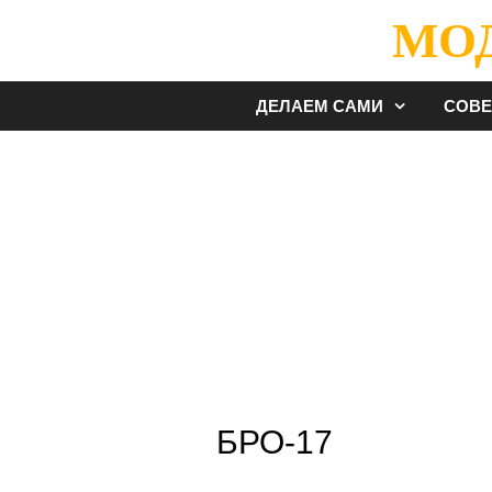
Перейти
МО
к
содержимому
ДЕЛАЕМ САМИ
СОВ
БРО-17