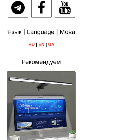
Язык | Language | Мова
RU
|
EN
|
UA
Рекомендуем