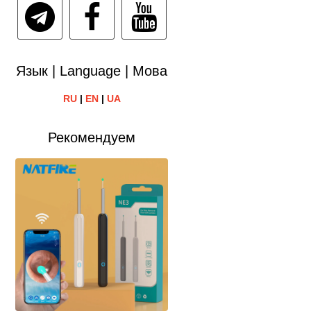
Язык | Language | Мова
RU
|
EN
|
UA
Рекомендуем