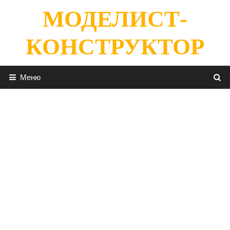
Перейти
МОДЕЛИСТ-
к
содержимому
КОНСТРУКТОР
Меню