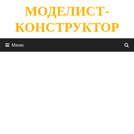
Перейти
МОДЕЛИСТ-
к
содержимому
КОНСТРУКТОР
Меню