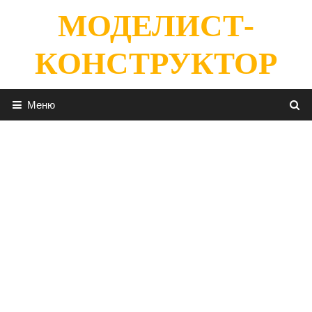
Перейти
МОДЕЛИСТ-
к
содержимому
КОНСТРУКТОР
Меню