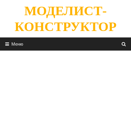
Перейти
МОДЕЛИСТ-
к
содержимому
КОНСТРУКТОР
Меню