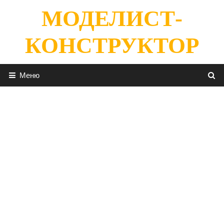
Перейти
МОДЕЛИСТ-
к
содержимому
КОНСТРУКТОР
Меню