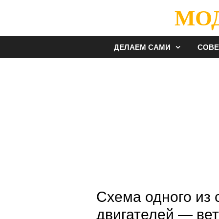
Перейти
МО
к
содержимому
ДЕЛАЕМ САМИ
СОВ
Схема одного из 
двигателей — вет