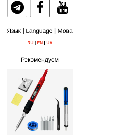
Язык | Language | Мова
RU
|
EN
|
UA
Рекомендуем