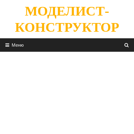
Перейти
МОДЕЛИСТ-
к
содержимому
КОНСТРУКТОР
Меню