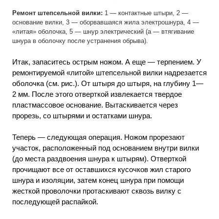
Ремонт штепсельной вилки:
1 — контактные штыри, 2 —
основание вилки, 3 — оборвавшаяся жила электрошнура, 4 —
«литая» оболочка, 5 — шнур электрический (а — втягивание
шнура в оболочку после устранения обрыва).
Итак, запаситесь острым ножом. А еще — терпением. У
ремонтируемой «литой» штепсельной вилки надрезается
оболочка (см. рис.). От штыря до штыря, на глубину 1—
2 мм. После этого отверткой извлекается твердое
пластмассовое основание. Вытаскивается через
прорезь, со штырями и остатками шнура.
Теперь — следующая операция. Ножом прорезают
участок, расположенный под основанием внутри вилки
(до места раздвоения шнура к штырям). Отверткой
прочищают все от оставшихся кусочков жил старого
шнура и изоляции, затем конец шнура при помощи
жесткой проволочки протаскивают сквозь вилку с
последующей распайкой.