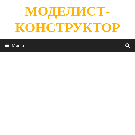
Перейти
МОДЕЛИСТ-
к
содержимому
КОНСТРУКТОР
Меню