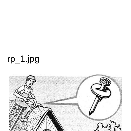
rp_1.jpg