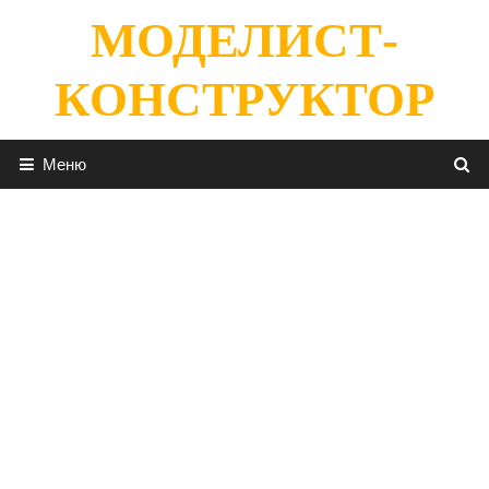
Перейти
МОДЕЛИСТ-
к
содержимому
КОНСТРУКТОР
Меню