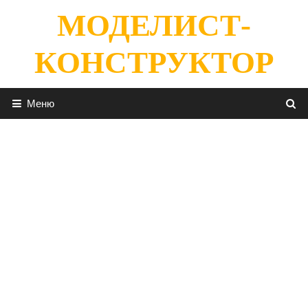
Перейти
МОДЕЛИСТ-
к
содержимому
КОНСТРУКТОР
Меню