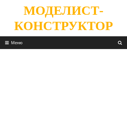
Перейти
МОДЕЛИСТ-
к
содержимому
КОНСТРУКТОР
Меню