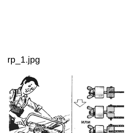
rp_1.jpg