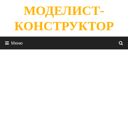
Перейти
МОДЕЛИСТ-
к
содержимому
КОНСТРУКТОР
Меню