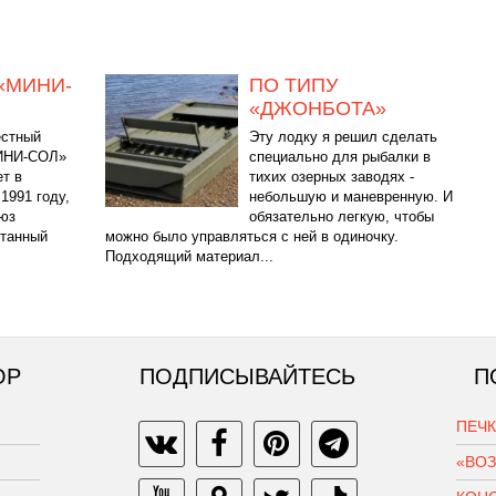
 «МИНИ-
ПО ТИПУ
«ДЖОНБОТА»
естный
Эту лодку я решил сделать
ИНИ-СОЛ»
специально для рыбалки в
т в
тихих озерных заводях -
1991 году,
небольшую и маневренную. И
оюз
обязательно легкую, чтобы
отанный
можно было управляться с ней в одиночку.
Подходящий материал...
ОР
ПОДПИСЫВАЙТЕСЬ
П
ПЕЧ
«ВО