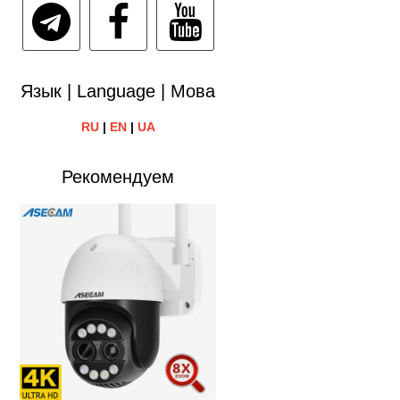
Язык | Language | Мова
RU
|
EN
|
UA
Рекомендуем