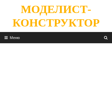
Перейти
МОДЕЛИСТ-
к
содержимому
КОНСТРУКТОР
Меню